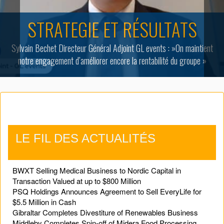
STRATEGIE ET RÉSULTATS
Sylvain Bechet Directeur Général Adjoint GL events : »On maintient
notre engagement d’améliorer encore la rentabilité du groupe »
LE FIL DES ACTUALITÉS
BWXT Selling Medical Business to Nordic Capital in
Transaction Valued at up to $800 Million
PSQ Holdings Announces Agreement to Sell EveryLife for
$5.5 Million in Cash
Gibraltar Completes Divestiture of Renewables Business
Middleby Completes Spin-off of Midera Food Processing