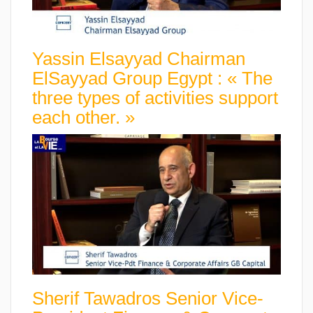
Yassin Elsayyad Chairman
ElSayyad Group Egypt : « The
three types of activities support
each other. »
Sherif Tawadros Senior Vice-