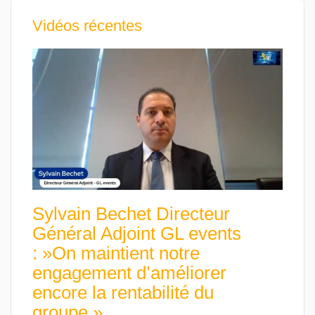
Vidéos récentes
Sylvain Bechet Directeur
Général Adjoint GL events
: »On maintient notre
engagement d’améliorer
encore la rentabilité du
groupe »