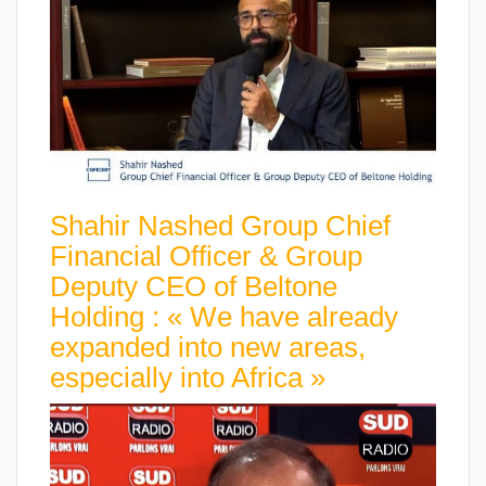
Shahir Nashed Group Chief
Financial Officer & Group
Deputy CEO of Beltone
Holding : « We have already
expanded into new areas,
especially into Africa »