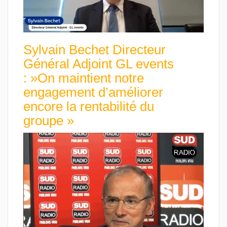
Sylvain Bechet Directeur
Général Adjoint GL events
: »On maintient notre
engagement d’améliorer
encore la rentabilité du
groupe »