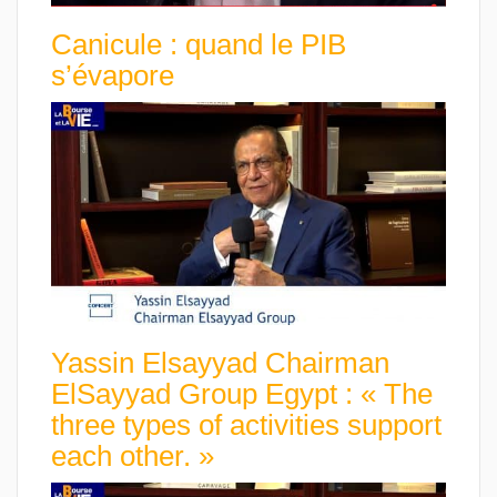
Canicule : quand le PIB
s’évapore
Yassin Elsayyad Chairman
ElSayyad Group Egypt : « The
three types of activities support
each other. »