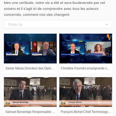
bien une certitude, notre vie a été et sera bouleversée par cet
univers et il s’agit ici de comprendre avec tous les acteurs
concernés, comment nos vies changent.
Order by
Xavier Masia Directeur des Opérations chez Jalios : « La sécurité a un coût » : À l’occasion de la journée mondiale de la protection des données
Christine Fournès enseignante-chercheuse EM Normandie : « Créer un écosystème autour du digital » : Etude : Plus de 80% des entreprises ratent-elles le coche du numérique ?
Samuel Bonamigo Responsable commercial Europe du Sud Valeurs moyennes Salesforce : « l’Europe est le moteur de la croissance » : Interview réalisée lors de l'évènement Entreprises du Futur à Lyon
François Bichet Chief Technology Strategist Dassault Systèmes : « Des entreprises qui se recomposent en permanence » : Entreprise du Futur : les entreprises et la transformation numérique