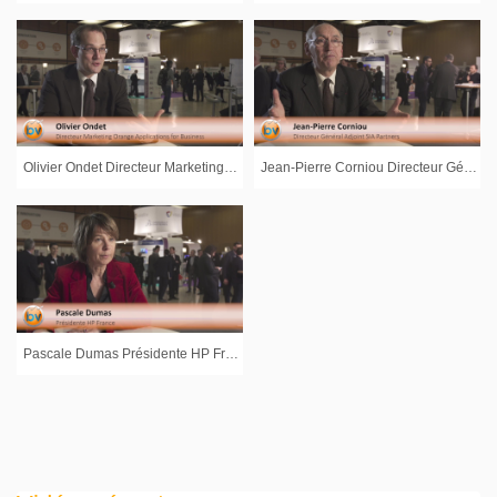
Olivier Ondet Directeur Marketing Orange Applications for Business : « Une nouvelle rupture autour de l’Internet des objets et de la donnée » : Interview réalisée lors de l'évènement Entreprises du Futur à Lyon
Jean-Pierre Corniou Directeur Général Adjoint SIA Partners : « Un des enjeux c’est aussi de changer les méthodes managériales » : Interview réalisée lors de l'évènement Entreprises du Futur à Lyon
Pascale Dumas Présidente HP France : « La transformation numérique est porteuse de progrès et d’opportunités » : Interview réalisée lors de l'évènement Entreprises du Futur à Lyon