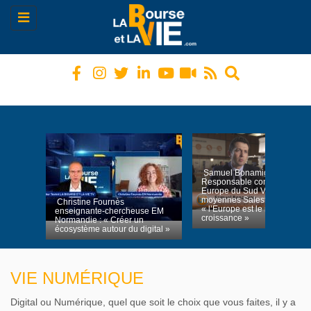
Toggle
navigation
Samuel Bonamigo
Responsable commercial
Europe du Sud Valeurs
moyennes Salesforce :
« l’Europe est le moteur de la
François Bichet Chief
croissance »
Technology Strategist Dassau
Systèmes : « Des entreprises
qui se recomposent en
permanence »
VIE NUMÉRIQUE
Digital ou Numérique, quel que soit le choix que vous faites, il y a