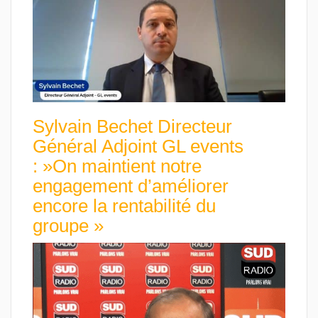
Sylvain Bechet Directeur
Général Adjoint GL events
: »On maintient notre
engagement d’améliorer
encore la rentabilité du
groupe »