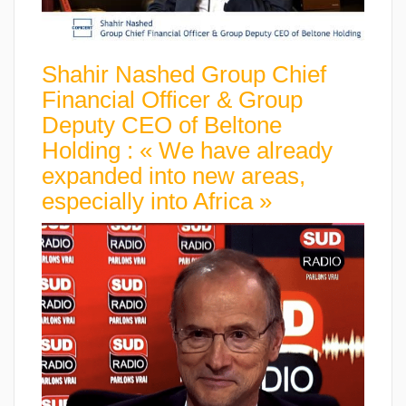
Shahir Nashed Group Chief
Financial Officer & Group
Deputy CEO of Beltone
Holding : « We have already
expanded into new areas,
especially into Africa »