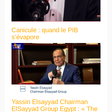
Canicule : quand le PIB
s’évapore
Yassin Elsayyad Chairman
ElSayyad Group Egypt : « The