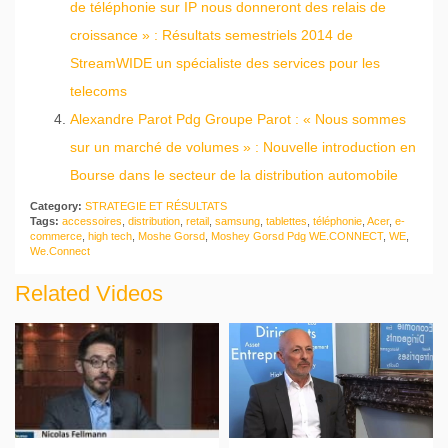
de téléphonie sur IP nous donneront des relais de
croissance » : Résultats semestriels 2014 de
StreamWIDE un spécialiste des services pour les
telecoms
Alexandre Parot Pdg Groupe Parot : « Nous sommes
sur un marché de volumes » : Nouvelle introduction en
Bourse dans le secteur de la distribution automobile
Category:
STRATEGIE ET RÉSULTATS
Tags:
accessoires
,
distribution
,
retail
,
samsung
,
tablettes
,
téléphonie
,
Acer
,
e-
commerce
,
high tech
,
Moshe Gorsd
,
Moshey Gorsd Pdg WE.CONNECT
,
WE
,
We.Connect
Related Videos