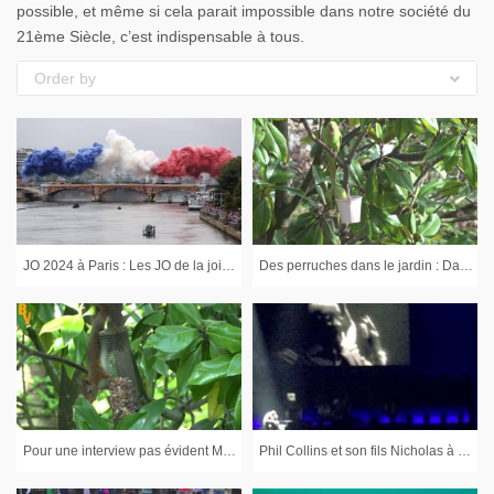
possible, et même si cela parait impossible dans notre société du
21ème Siècle, c’est indispensable à tous.
Order by
JO 2024 à Paris : Les JO de la joie retrouvée : Parenthèse Française 🇫🇷
Des perruches dans le jardin : Dans le 92, ces perruches ont pris des habitudes
Pour une interview pas évident Mr Ecureuil : Derrière la Bourse, la Vie
Phil Collins et son fils Nicholas à Bercy : Moment d'émotion pour son concert à l'#AccorHotelsArena