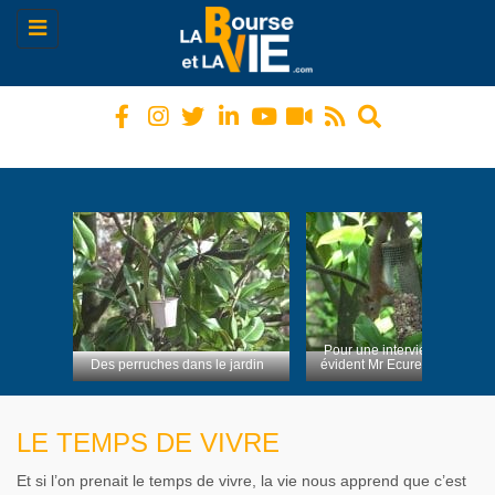
Toggle
navigation
Pour une interview pas
ardin
évident Mr Ecureuil
Phil Collins et son fils Nicho
à Bercy
LE TEMPS DE VIVRE
Et si l’on prenait le temps de vivre, la vie nous apprend que c’est