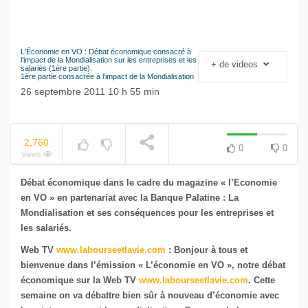
L'Économie en VO : Débat économique consacré à
Le séisme industriel
l'impact de la Mondialisation sur les entreprises et les
+ de videos
salariés (1ère partie).
Volkswagen
1ère partie consacrée à l'impact de la Mondialisation
NOW PLAYING
26 septembre 2011 10 h 55 min
2,760
0
0
Views
Débat économique dans le cadre du magazine « l’Economie
en VO » en partenariat avec la Banque Palatine :
La
Mondialisation et ses conséquences pour les entreprises et
les salariés.
Web TV
www.labourseetlavie.com
: Bonjour à tous et
bienvenue dans l’émission « L’économie en VO », notre débat
économique sur la Web TV
www.labourseetlavie.com
.
Cette
semaine on va débattre bien sûr à nouveau d’économie avec