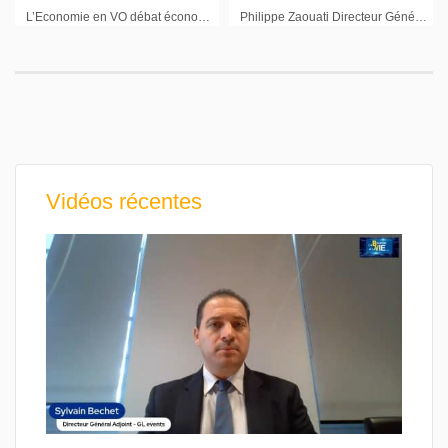
L’Economie en VO débat économique : émission du 14 février 2011 (1ère partie)
Philippe Zaouati Directeur Général Mirova : « Nous avons besoin d’une trajectoire claire sur le prix du carbone »
Vidéos récentes