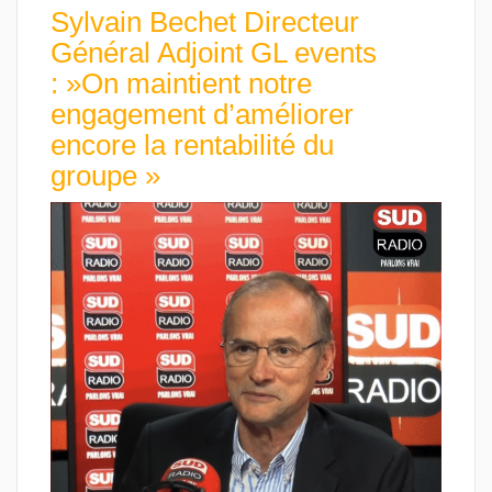
Sylvain Bechet Directeur
Général Adjoint GL events
: »On maintient notre
engagement d’améliorer
encore la rentabilité du
groupe »