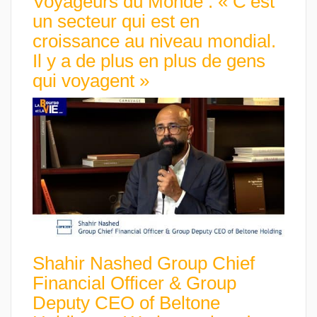
Voyageurs du Monde : « C’est
un secteur qui est en
croissance au niveau mondial.
Il y a de plus en plus de gens
qui voyagent »
Shahir Nashed Group Chief
Financial Officer & Group
Deputy CEO of Beltone