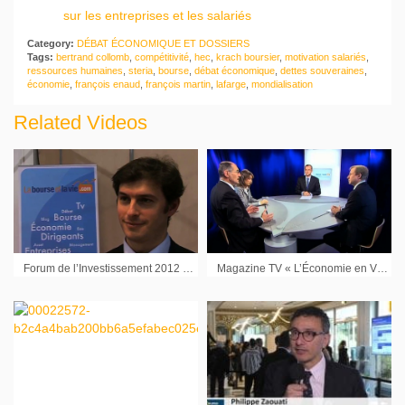
sur les entreprises et les salariés
Category:
DÉBAT ÉCONOMIQUE ET DOSSIERS
Tags:
bertrand collomb
,
compétitivité
,
hec
,
krach boursier
,
motivation salariés
,
ressources humaines
,
steria
,
bourse
,
débat économique
,
dettes souveraines
,
économie
,
françois enaud
,
françois martin
,
lafarge
,
mondialisation
Related Videos
Forum de l’Investissement 2012 : Interview de Fabrice Cousté Directeur Général CMC Markets
Magazine TV « L’Économie en VO » : Bernard Streit Pdg de Delfingen et Isabelle Vidal Pdg Wanimo, 3ème partie