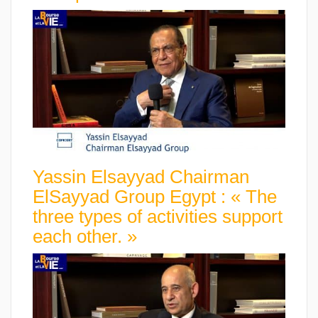
Yassin Elsayyad Chairman
ElSayyad Group Egypt : « The
three types of activities support
each other. »