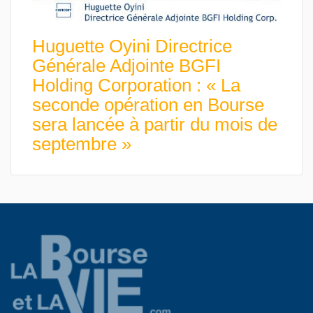
Huguette Oyini Directrice
Générale Adjointe BGFI
Holding Corporation : « La
seconde opération en Bourse
sera lancée à partir du mois de
septembre »