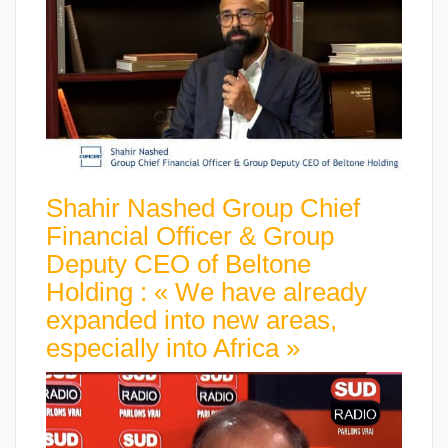
Shahir Nashed Group Chief
Financial Officer & Group
Deputy CEO of Beltone
Holding : « We have already
expanded into new areas,
especially into Africa »