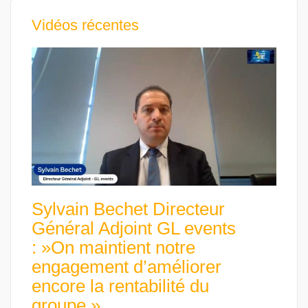
Vidéos récentes
Sylvain Bechet Directeur
Général Adjoint GL events
: »On maintient notre
engagement d’améliorer
encore la rentabilité du
groupe »