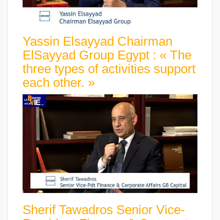
Yassin Elsayyad Chairman
ElSayyad Group Egypt : « The
three types of activities support
each other. »
Sherif Tawadros Senior Vice-