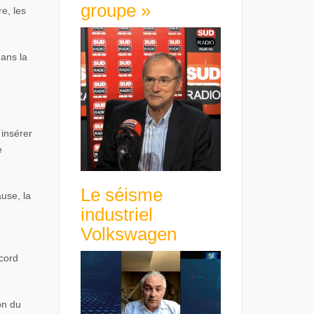
groupe »
re, les
ans la
insérer
e
Le séisme
use, la
industriel
Volkswagen
ccord
on du