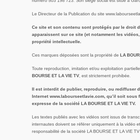
numéro 503 198 723. Son siège social est situé à Gar
Le Directeur de la Publication du site www.labourseet
Ce site et son contenu sont protégés par le droit d’
apparaissent sur ce site (et notamment les vidéos
propriété intellectuelle.
Ces marques déposées sont la propriété de
LA BOURS
Toute reproduction, imitation et/ou exploitation partiel
BOURSE ET LA VIE
TV
, est strictement prohibée.
Il est interdit de publier, reproduire, ou rediffuse
Internet
www.labourseetlavie.com, qu’il soit sous 
expresse de
la société
LA BOURSE ET LA VIE TV.
Les textes publiés avec les vidéos sont issus de tran
internautes doivent se référer uniquement à la vidéo e
responsabilité de la société LA BOURSE ET LA VIE TV n