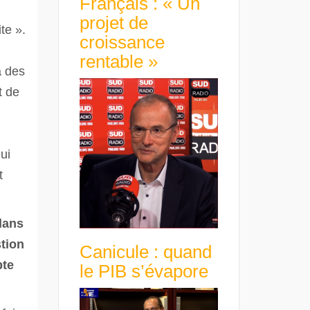
Français : « Un
projet de
te ».
croissance
rentable »
a des
t de
ui
t
dans
stion
Canicule : quand
pte
le PIB s’évapore