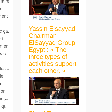
faire
on
nent
Yassin Elsayyad
c ça,
Chairman
rt
ElSayyad Group
mier
Egypt : « The
ime
three types of
activities support
lus à
each other. »
de
à-
 on
ur ça
 qui