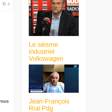
avance avec un frein à main !
croissance rentable
-5
Le séisme
industriel
Volkswagen
Jean-François
 vous
Rial Pdg