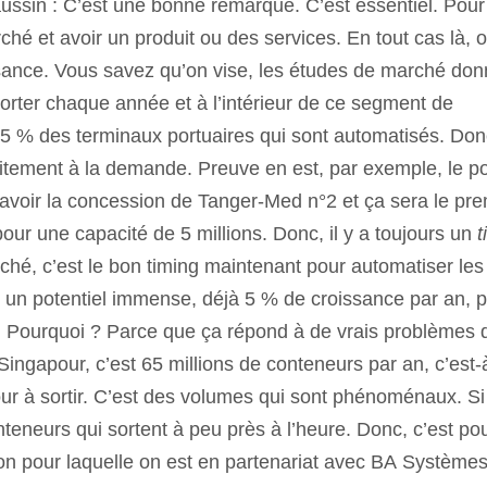
sin : C’est une bonne remarque. C’est essentiel. Pour 
ché et avoir un produit ou des services. En tout cas là, 
ssance. Vous savez qu’on vise, les études de marché don
orter chaque année et à l’intérieur de ce segment de
t 5 % des terminaux portuaires qui sont automatisés. Don
aitement à la demande. Preuve en est, par exemple, le po
’avoir la concession de Tanger-Med n°2 et ça sera le pre
our une capacité de 5 millions. Donc, il y a toujours un
t
arché, c’est le bon timing maintenant pour automatiser les
 un potentiel immense, déjà 5 % de croissance par an, p
r. Pourquoi ? Parce que ça répond à de vrais problèmes 
e Singapour, c’est 65 millions de conteneurs par an, c’est-
our à sortir. C’est des volumes qui sont phénoménaux. Si
teneurs qui sortent à peu près à l’heure. Donc, c’est po
son pour laquelle on est en partenariat avec BA Systèmes