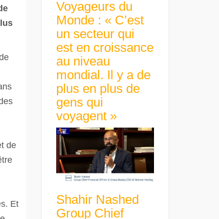
Voyageurs du
de
Monde : « C’est
plus
un secteur qui
est en croissance
 de
au niveau
mondial. Il y a de
plus en plus de
ans
gens qui
 des
voyagent »
et de
être
Shahir Nashed
s. Et
Group Chief
le