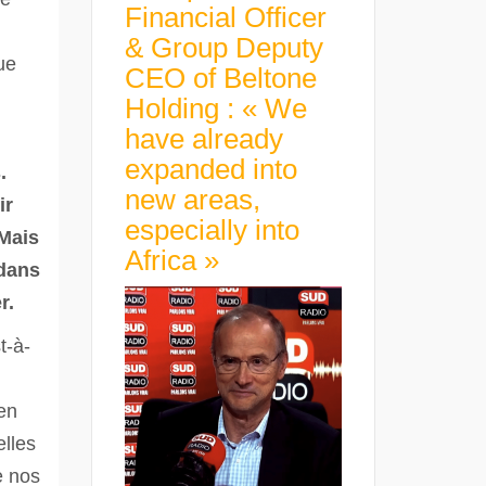
Financial Officer
& Group Deputy
ue
CEO of Beltone
Holding : « We
have already
expanded into
.
new areas,
ir
especially into
 Mais
Africa »
 dans
r.
t-à-
 en
elles
e nos