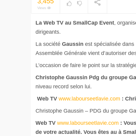
3,455
Views
La Web TV au SmallCap Event
, organi
dirigeants.
La société
Gaussin
est spécialisée dans
Assemblée Générale vient d’autoriser de
L’occasion de faire le point sur la stratég
Christophe Gaussin Pdg du groupe G
niveau record selon lui.
Web TV
www.labourseetlavie.com
:
Chr
Christophe Gaussin – PDG du groupe Gaus
Web TV
www.labourseetlavie.com
: Vou
de votre actualité. Vous êtes au à Sma