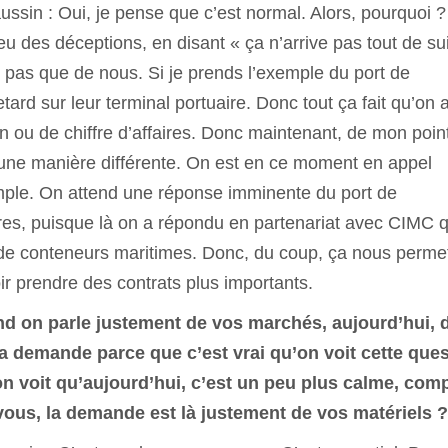
in : Oui, je pense que c’est normal. Alors, pourquoi ?
eu des déceptions, en disant « ça n’arrive pas tout de sui
t pas que de nous. Si je prends l’exemple du port de
tard sur leur terminal portuaire. Donc tout ça fait qu’on 
on ou de chiffre d’affaires. Donc maintenant, de mon poin
d’une manière différente. On est en ce moment en appel
emple. On attend une réponse imminente du port de
es, puisque là on a répondu en partenariat avec CIMC q
 de conteneurs maritimes. Donc, du coup, ça nous perme
 prendre des contrats plus importants.
nd on parle justement de vos marchés, aujourd’hui, 
e la demande parce que c’est vrai qu’on voit cette que
 on voit qu’aujourd’hui, c’est un peu plus calme, com
vous, la demande est là justement de vos matériels ?