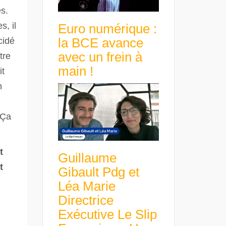
s.
, il
Euro numérique :
la BCE avance
cidé
avec un frein à
tre
main !
it
n
 Ça
t
Guillaume
t
Gibault Pdg et
Léa Marie
Directrice
Exécutive Le Slip