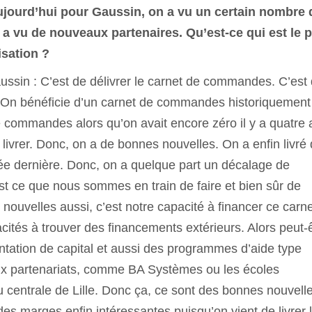
ujourd’hui pour Gaussin, on a vu un certain nombre 
 a vu de nouveaux partenaires. Qu’est-ce qui est le 
isation ?
sin : C’est de délivrer le carnet de commandes. C’est
 On bénéficie d’un carnet de commandes historiquement
e commandes alors qu’on avait encore zéro il y a quatre 
de livrer. Donc, on a de bonnes nouvelles. On a enfin livré
née dernière. Donc, on a quelque part un décalage de
est ce que nous sommes en train de faire et bien sûr de
 nouvelles aussi, c’est notre capacité à financer ce carn
tés à trouver des financements extérieurs. Alors peut-
tation de capital et aussi des programmes d’aide type
ux partenariats, comme BA Systèmes ou les écoles
centrale de Lille. Donc ça, ce sont des bonnes nouvelle
s marges enfin intéressantes puisqu’on vient de livrer 