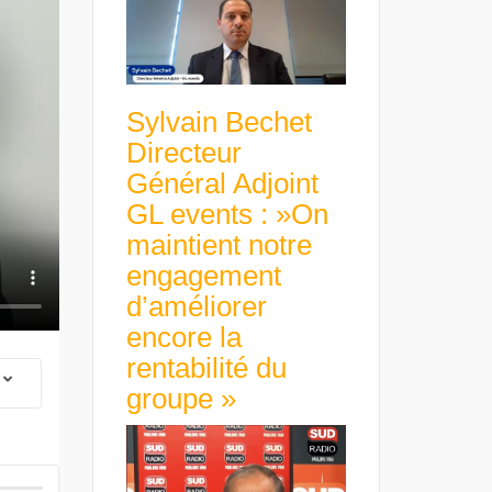
Sylvain Bechet
Directeur
Général Adjoint
GL events : »On
maintient notre
engagement
d’améliorer
encore la
rentabilité du
groupe »
 Group Chief
er & Group
 Beltone
 have already
Guillaume Gibault 
 new areas,
Marie Directrice Ex
Africa »
Euro numérique : la BCE
Slip Français : « Un