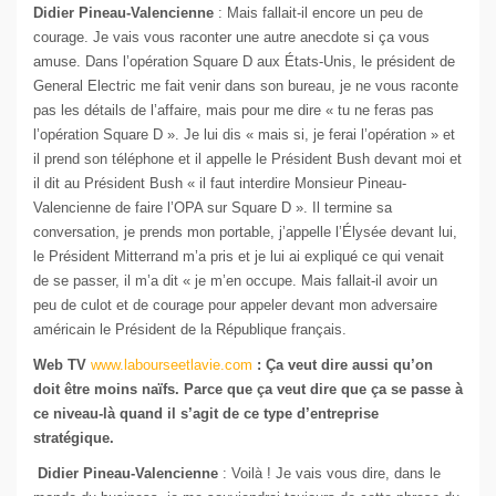
Didier Pineau-Valencienne
: Mais fallait-il encore un peu de
courage. Je vais vous raconter une autre anecdote si ça vous
amuse. Dans l’opération Square D aux États-Unis, le président de
General Electric me fait venir dans son bureau, je ne vous raconte
pas les détails de l’affaire, mais pour me dire « tu ne feras pas
l’opération Square D ». Je lui dis « mais si, je ferai l’opération » et
il prend son téléphone et il appelle le Président Bush devant moi et
il dit au Président Bush « il faut interdire Monsieur Pineau-
Valencienne de faire l’OPA sur Square D ». Il termine sa
conversation, je prends mon portable, j’appelle l’Élysée devant lui,
le Président Mitterrand m’a pris et je lui ai expliqué ce qui venait
de se passer, il m’a dit « je m’en occupe. Mais fallait-il avoir un
peu de culot et de courage pour appeler devant mon adversaire
américain le Président de la République français.
Web TV
www.labourseetlavie.com
: Ça veut dire aussi qu’on
doit être moins naïfs. Parce que ça veut dire que ça se passe à
ce niveau-là quand il s’agit de ce type d’entreprise
stratégique.
Didier Pineau-Valencienne
: Voilà ! Je vais vous dire, dans le