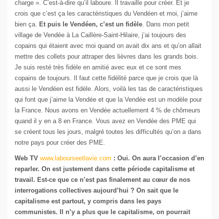
charge ». C’est-à-dire qu’il laboure. Il travaille pour créer. Et je
crois que c’est ça les caractéristiques du Vendéen et moi, j’aime
bien ça.
Et puis le Vendéen, c’est un fidèle
. Dans mon petit
village de Vendée à La Caillère-Saint-Hilaire, j’ai toujours des
copains qui étaient avec moi quand on avait dix ans et qu’on allait
mettre des collets pour attraper des lièvres dans les grands bois.
Je suis resté très fidèle en amitié avec eux et ce sont mes
copains de toujours. Il faut cette fidélité parce que je crois que là
aussi le Vendéen est fidèle. Alors, voilà les tas de caractéristiques
qui font que j’aime la Vendée et que la Vendée est un modèle pour
la France. Nous avons en Vendée actuellement 4 % de chômeurs
quand il y en a 8 en France. Vous avez en Vendée des PME qui
se créent tous les jours, malgré toutes les difficultés qu’on a dans
notre pays pour créer des PME.
Web TV
www.labourseetlavie.com
: Oui.
On aura l’occasion d’en
reparler. On est justement dans cette période capitalisme et
travail. Est-ce que ce n’est pas finalement au cœur de nos
interrogations collectives aujourd’hui ? On sait que le
capitalisme est partout, y compris dans les pays
communistes. Il n’y a plus que le capitalisme, on pourrait