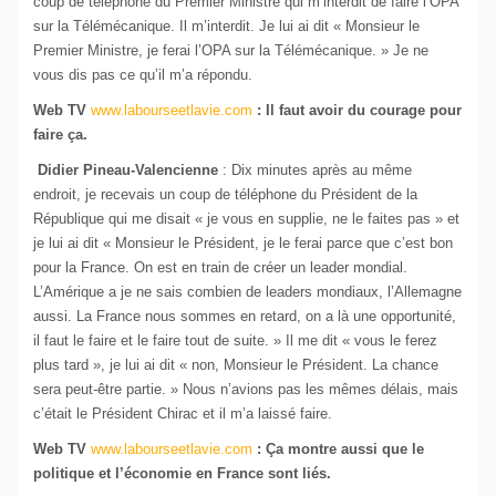
coup de téléphone du Premier Ministre qui m’interdit de faire l’OPA
sur la Télémécanique. Il m’interdit. Je lui ai dit « Monsieur le
Premier Ministre, je ferai l’OPA sur la Télémécanique. » Je ne
vous dis pas ce qu’il m’a répondu.
Web TV
www.labourseetlavie.com
: Il faut avoir du courage pour
faire ça.
Didier Pineau-Valencienne
: Dix minutes après au même
endroit, je recevais un coup de téléphone du Président de la
République qui me disait « je vous en supplie, ne le faites pas » et
je lui ai dit « Monsieur le Président, je le ferai parce que c’est bon
pour la France. On est en train de créer un leader mondial.
L’Amérique a je ne sais combien de leaders mondiaux, l’Allemagne
aussi. La France nous sommes en retard, on a là une opportunité,
il faut le faire et le faire tout de suite. » Il me dit « vous le ferez
plus tard », je lui ai dit « non, Monsieur le Président. La chance
sera peut-être partie. » Nous n’avions pas les mêmes délais, mais
c’était le Président Chirac et il m’a laissé faire.
Web TV
www.labourseetlavie.com
: Ça montre aussi que le
politique et l’économie en France sont liés.