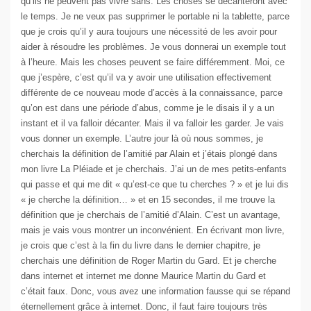
qu’ils ne peuvent pas vivre sans. Les choses se décanteront avec
le temps. Je ne veux pas supprimer le portable ni la tablette, parce
que je crois qu’il y aura toujours une nécessité de les avoir pour
aider à résoudre les problèmes. Je vous donnerai un exemple tout
à l’heure. Mais les choses peuvent se faire différemment. Moi, ce
que j’espère, c’est qu’il va y avoir une utilisation effectivement
différente de ce nouveau mode d’accès à la connaissance, parce
qu’on est dans une période d’abus, comme je le disais il y a un
instant et il va falloir décanter. Mais il va falloir les garder. Je vais
vous donner un exemple. L’autre jour là où nous sommes, je
cherchais la définition de l’amitié par Alain et j’étais plongé dans
mon livre La Pléiade et je cherchais. J’ai un de mes petits-enfants
qui passe et qui me dit « qu’est-ce que tu cherches ? » et je lui dis
« je cherche la définition… » et en 15 secondes, il me trouve la
définition que je cherchais de l’amitié d’Alain. C’est un avantage,
mais je vais vous montrer un inconvénient. En écrivant mon livre,
je crois que c’est à la fin du livre dans le dernier chapitre, je
cherchais une définition de Roger Martin du Gard. Et je cherche
dans internet et internet me donne Maurice Martin du Gard et
c’était faux. Donc, vous avez une information fausse qui se répand
éternellement grâce à internet. Donc, il faut faire toujours très