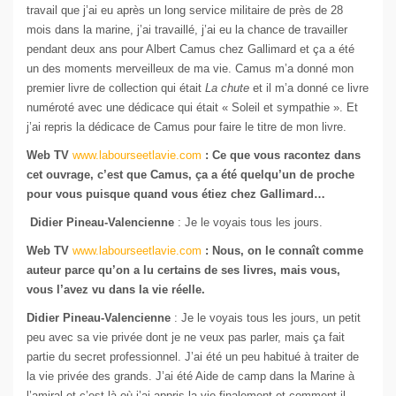
travail que j’ai eu après un long service militaire de près de 28
mois dans la marine, j’ai travaillé, j’ai eu la chance de travailler
pendant deux ans pour Albert Camus chez Gallimard et ça a été
un des moments merveilleux de ma vie. Camus m’a donné mon
premier livre de collection qui était
La chute
et il m’a donné ce livre
numéroté avec une dédicace qui était « Soleil et sympathie ». Et
j’ai repris la dédicace de Camus pour faire le titre de mon livre.
Web TV
www.labourseetlavie.com
: Ce que vous racontez dans
cet ouvrage, c’est que Camus, ça a été quelqu’un de proche
pour vous puisque quand vous étiez chez Gallimard…
Didier Pineau-Valencienne
: Je le voyais tous les jours.
Web TV
www.labourseetlavie.com
: Nous, on le connaît comme
auteur parce qu’on a lu certains de ses livres, mais vous,
vous l’avez vu dans la vie réelle.
Didier Pineau-Valencienne
: Je le voyais tous les jours, un petit
peu avec sa vie privée dont je ne veux pas parler, mais ça fait
partie du secret professionnel. J’ai été un peu habitué à traiter de
la vie privée des grands. J’ai été Aide de camp dans la Marine à
l’amiral et c’est là où j’ai appris la vie finalement et comment il