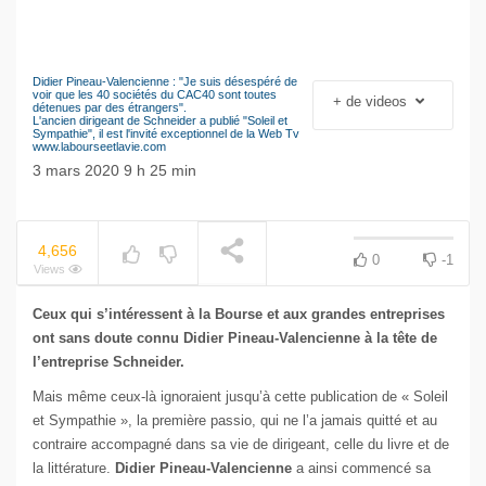
Didier Pineau-Valencienne : "Je suis désespéré de
Le séisme industriel
voir que les 40 sociétés du CAC40 sont toutes
+ de videos
NOW PLAYING
détenues par des étrangers".
Volkswagen
L'ancien dirigeant de Schneider a publié "Soleil et
Sympathie", il est l'invité exceptionnel de la Web Tv
www.labourseetlavie.com
3 mars 2020 9 h 25 min
4,656
0
-1
Views
Ceux qui s’intéressent à la Bourse et aux grandes entreprises
ont sans doute connu Didier Pineau-Valencienne à la tête de
l’entreprise Schneider.
Mais même ceux-là ignoraient jusqu’à cette publication de « Soleil
et Sympathie », la première passio, qui ne l’a jamais quitté et au
contraire accompagné dans sa vie de dirigeant, celle du livre et de
la littérature.
Didier Pineau-Valencienne
a ainsi commencé sa