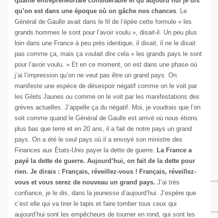
qualité entrepreneuriale considérable et qu’aujourd’hui je dis
qu’on est dans une époque où on gâche nos chances
. Le
Général de Gaulle avait dans le fil de l’épée cette formule « les
grands hommes le sont pour l’avoir voulu », disait-il. Un peu plus
loin dans une France à peu près identique, il disait, il ne le disait
pas comme ça, mais ça voulait dire cela « les grands pays le sont
pour l’avoir voulu. » Et en ce moment, on est dans une phase où
j’ai l’impression qu’on ne veut pas être un grand pays. On
manifeste une espèce de désespoir négatif comme on le voit par
les Gilets Jaunes ou comme on le voit par les manifestations des
grèves actuelles. J’appelle ça du négatif. Moi, je voudrais que l’on
soit comme quand le Général de Gaulle est arrivé où nous étions
plus bas que terre et en 20 ans, il a fait de notre pays un grand
pays. On a été le seul pays où il a envoyé son ministre des
Finances aux États-Unis payer la dette de guerre.
La France a
payé la dette de guerre. Aujourd’hui, on fait de la dette pour
rien. Je dirais : Français, réveillez-vous ! Français, réveillez-
vous et vous serez de nouveau un grand pays.
J’ai très
confiance, je le dis, dans la jeunesse d’aujourd’hui. J’espère que
c’est elle qui va tirer le tapis et faire tomber tous ceux qui
aujourd’hui sont les empêcheurs de tourner en rond, qui sont les