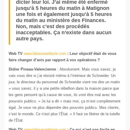
dicter leur loi. J’ai même été enfermé
jusqu’à 5 heures du matin à Matignon
une fois et également jusqu’à 5 heures
du matin au ministère des Finances.
Non, mais c’est des procédés
inacceptables. Ça n’existe dans aucun
autre pays.
Web TV
www.labourseetlavie.com
: Leur objectif était de vous
faire changer d’avis par rapport à vos opérations ?
Didier Pineau-Valencienne
: Absolument. Mais vous savez, je
vais vous dire si j’ai résisté même à l’intérieur de Schneider. Un
jour, le directeur du personnel de Schneider vient me dire un matin
« vous savez, il y a une petite rébellion dans la maison parce que
les gens pensent qu’à cause de vous, ils vont être mal avec les
pouvoirs publics. » Je lui a dit « mais moi, ça m’est complètement
égal. Je veux ne plus dépendre des pouvoirs publics. Mes clients,
c’est le monde. Ce n’est plus l’État. » Il faut se libérer de la tutelle
de l’État.
Web TV
www.labourseetlavie.com
: Ce qui n’est pas facile en