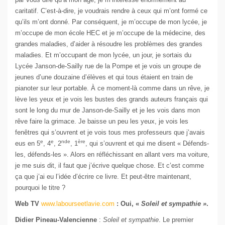
caritatif. C’est-à-dire, je voudrais rendre à ceux qui m’ont formé ce
qu’ils m’ont donné. Par conséquent, je m’occupe de mon lycée, je
m’occupe de mon école HEC et je m’occupe de la médecine, des
grandes maladies, d’aider à résoudre les problèmes des grandes
maladies. Et m’occupant de mon lycée, un jour, je sortais du
Lycée Janson-de-Sailly rue de la Pompe et je vois un groupe de
jeunes d’une douzaine d’élèves et qui tous étaient en train de
pianoter sur leur portable. À ce moment-là comme dans un rêve, je
lève les yeux et je vois les bustes des grands auteurs français qui
sont le long du mur de Janson-de-Sailly et je les vois dans mon
rêve faire la grimace. Je baisse un peu les yeux, je vois les
fenêtres qui s’ouvrent et je vois tous mes professeurs que j’avais
e
e
nde
ère
eus en 5
, 4
, 2
, 1
, qui s’ouvrent et qui me disent « Défends-
les, défends-les ». Alors en réfléchissant en allant vers ma voiture,
je me suis dit, il faut que j’écrive quelque chose. Et c’est comme
ça que j’ai eu l’idée d’écrire ce livre. Et peut-être maintenant,
pourquoi le titre ?
Web TV
www.labourseetlavie.com
: Oui, «
Soleil et sympathie »
.
Didier Pineau-Valencienne
:
Soleil et sympathie
. Le premier