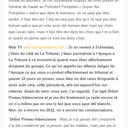
monde du business, je me souviendrai toujours de cette phrase du
Général de Gaulle au Président Pompidou « Soyez dur
Pompidou » parce que dans le business, on ne peut pas être
tendre. Il faut être dur. Cela ne veut pas dire qu’il ne faut pas être
humain parce que je crois avoir été humain dans tous les choix
que j’avais faits, mais il faut être dur dans les choix que l’on a faits
et quand on pense que ce sont les bons choix.
Web TV
www.labourseetlavie.com
: Si on revient à Schneider,
j’étais du côté de La Tribune, j’étais journaliste à l’époque à
La Tribune à ce moment-là quand vous étiez effectivement
dirigeant du groupe. Ce qu’on appelle les affaires belges de
l’époque ce qui vous a conduit effectivement au tribunal et
passer 12 jours en prison, vous êtes un des rares dirigeants à
avoir subi cela, cette période-là, elle est aujourd’hui sur
internet. Avant de venir vous voir, j’ai regardé. J’ai tapé Didier
Pineau-Valencienne et je me dis finalement ça reste encore et
on n’a même pas en une le fait que vous ayez été blanchi.
Non, on a encore les 2012, on a encore les condamnations.
Didier Pineau-Valencienne
: Mais je n’ai jamais été condamné.
J’ai été condamné par la presse, par les médias, mais pas par la