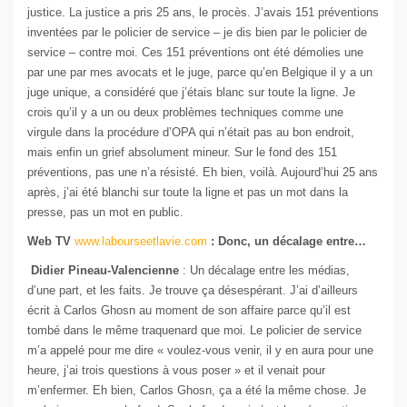
justice. La justice a pris 25 ans, le procès. J’avais 151 préventions
inventées par le policier de service – je dis bien par le policier de
service – contre moi. Ces 151 préventions ont été démolies une
par une par mes avocats et le juge, parce qu’en Belgique il y a un
juge unique, a considéré que j’étais blanc sur toute la ligne. Je
crois qu’il y a un ou deux problèmes techniques comme une
virgule dans la procédure d’OPA qui n’était pas au bon endroit,
mais enfin un grief absolument mineur. Sur le fond des 151
préventions, pas une n’a résisté. Eh bien, voilà. Aujourd’hui 25 ans
après, j’ai été blanchi sur toute la ligne et pas un mot dans la
presse, pas un mot en public.
Web TV
www.labourseetlavie.com
: Donc, un décalage entre…
Didier Pineau-Valencienne
: Un décalage entre les médias,
d’une part, et les faits. Je trouve ça désespérant. J’ai d’ailleurs
écrit à Carlos Ghosn au moment de son affaire parce qu’il est
tombé dans le même traquenard que moi. Le policier de service
m’a appelé pour me dire « voulez-vous venir, il y en aura pour une
heure, j’ai trois questions à vous poser » et il venait pour
m’enfermer. Eh bien, Carlos Ghosn, ça a été la même chose. Je