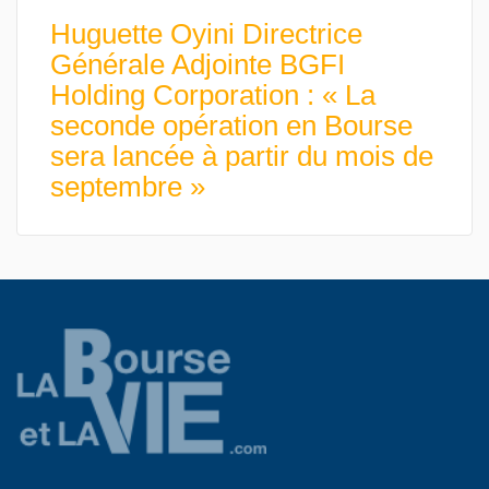
Huguette Oyini Directrice
Générale Adjointe BGFI
Holding Corporation : « La
seconde opération en Bourse
sera lancée à partir du mois de
septembre »