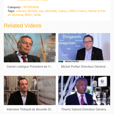
Category:
L'INTERVIEW
Tags:
contrats
,
déchets
,
eau
,
électricité
,
Gabon
,
CIRDI
,
France
,
Helman le Pas
de Sécheval
,
SEEG
,
Veolia
Related Videos
Daniel Lebègue Président de l’Institut Français des Administrateurs
Michel Portier Directeur Général Agritel : « Le bassin de fixation des prix n’est plus sur Chicago, mais sur la mer Noire »
Interview Thibault de Bouville Directeur Administratif et Financier Cameleon Software
Thierry Sybord Directeur Général Volkswagen France : « Evoluer pour être un fournisseur de mobilité »