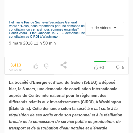
Helman le Pas de Sécheval Secrétaire Général
Le séisme industriel
Veolia : "Nous, nous répondons par une demande de
+ de videos
NOW PLAYING
conciliation, on verra si nous sommes entendus".
Volkswagen
Conflit Veolia - Etat Gabonais, la SEEG demande une
conciliation au CIRDI à Washington
9 mars 2018 11 h 50 min
3,410
+3
-5
Views
La Société d’Energie et d’Eau du Gabon (SEEG) a déposé
hier, le
8 mars, une demande de conciliation internationale
auprès du Centre international pour le règlement des
différends relatifs aux investissements (CIRDI), à Washington
(États-Unis). Cette demande selon la société
« fait suite à la
réquisition de ses actifs et de son personnel et à la résiliation
brutale de la concession de service public de production, de
transport et de distribution d’eau potable et d’énergie