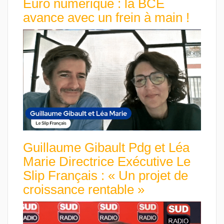
Euro numérique : la BCE
avance avec un frein à main !
Guillaume Gibault Pdg et Léa
Marie Directrice Exécutive Le
Slip Français : « Un projet de
croissance rentable »