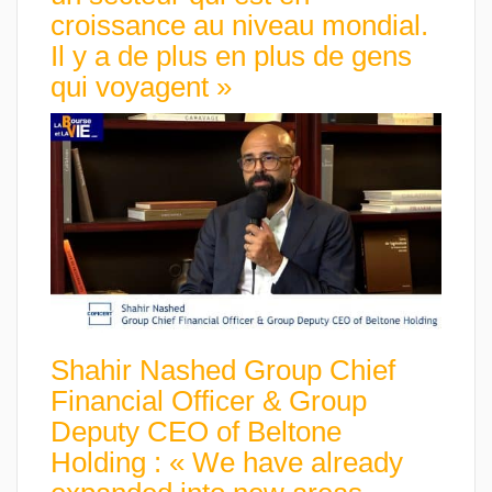
croissance au niveau mondial.
Il y a de plus en plus de gens
qui voyagent »
Shahir Nashed Group Chief
Financial Officer & Group
Deputy CEO of Beltone
Holding : « We have already