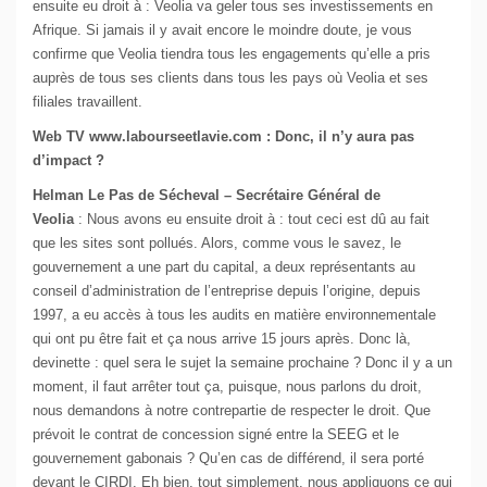
ensuite eu droit à : Veolia va geler tous ses investissements en
Afrique. Si jamais il y avait encore le moindre doute, je vous
confirme que Veolia tiendra tous les engagements qu’elle a pris
auprès de tous ses clients dans tous les pays où Veolia et ses
filiales travaillent.
Web TV www.labourseetlavie.com : Donc, il n’y aura pas
d’impact ?
Helman Le Pas de Sécheval – Secrétaire Général de
Veolia
: Nous avons eu ensuite droit à : tout ceci est dû au fait
que les sites sont pollués. Alors, comme vous le savez, le
gouvernement a une part du capital, a deux représentants au
conseil d’administration de l’entreprise depuis l’origine, depuis
1997, a eu accès à tous les audits en matière environnementale
qui ont pu être fait et ça nous arrive 15 jours après. Donc là,
devinette : quel sera le sujet la semaine prochaine ? Donc il y a un
moment, il faut arrêter tout ça, puisque, nous parlons du droit,
nous demandons à notre contrepartie de respecter le droit. Que
prévoit le contrat de concession signé entre la SEEG et le
gouvernement gabonais ? Qu’en cas de différend, il sera porté
devant le CIRDI. Eh bien, tout simplement, nous appliquons ce qui