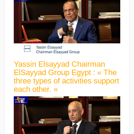
Yassin Elsayyad Chairman
ElSayyad Group Egypt : « The
three types of activities support
each other. »