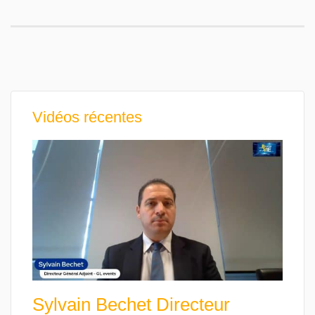
Vidéos récentes
Sylvain Bechet Directeur