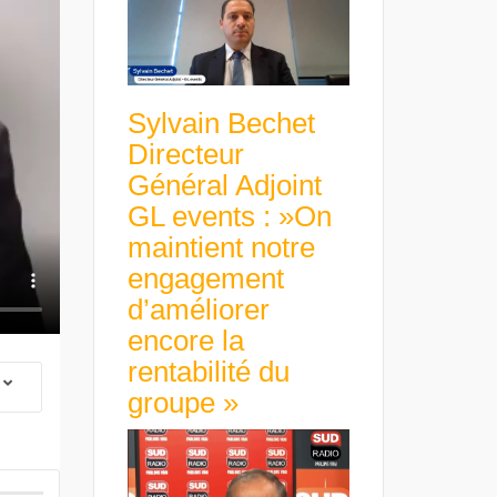
Sylvain Bechet
Directeur
Général Adjoint
GL events : »On
maintient notre
engagement
d’améliorer
encore la
rentabilité du
groupe »
 Group Chief
er & Group
 Beltone
 have already
Guillaume Gibault 
 new areas,
Marie Directrice Ex
Africa »
Euro numérique : la BCE
Slip Français : « Un