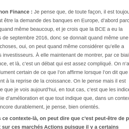
gnon Finance :
Je pense que, de toute façon, il est toujo
 peut être la demande des banques en Europe, d’abord par
ie quand même beaucoup, et je crois que la BCE a eu la
is de septembre 2016, donc se donnait quand même une
es choses, oui, on peut quand même considérer qu’elle a
 investisseurs. À elle maintenant de montrer, par ce biai
ance, et là, c’est un débat qui est assez compliqué. On n’
ment certain de ce que l’on affirme lorsque l’on dit que 
nt à la reprise de la croissance. On le pense mais il est
e que je vois aujourd’hui, en tout cas, c’est que les indic
 d’amélioration et que tout indique que, dans un conte
ncore durablement, je pense, bien orientés.
 ce contexte-là, on peut dire que c’est peut-être de 
 sur ces marchés Actions puisque il y a certains