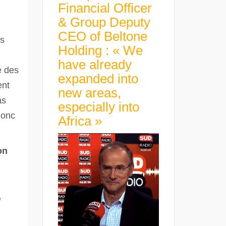
Financial Officer
& Group Deputy
CEO of Beltone
us
Holding : « We
have already
e des
expanded into
ent
new areas,
as
especially into
donc
Africa »
on
,