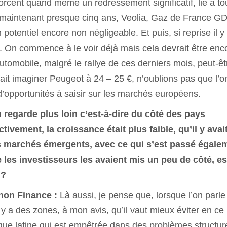
morcent quand même un redressement significatif, lié à to
 maintenant presque cinq ans, Veolia, Gaz de France G
potentiel encore non négligeable. Et puis, si reprise il y 
nt. On commence à le voir déjà mais cela devrait être enc
’automobile, malgré le rallye de ces derniers mois, peut-êt
fait imaginer Peugeot à 24 – 25 €, n’oublions pas que l’o
 d’opportunités à saisir sur les marchés européens.
n regarde plus loin c’est-à-dire du côté des pays
ivement, la croissance était plus faible, qu’il y avai
es marchés émergents, avec ce qui s’est passé égale
ue les investisseurs les avaient mis un peu de côté, es
 ?
gnon Finance :
Là aussi, je pense que, lorsque l’on parle
l y a des zones, à mon avis, qu’il vaut mieux éviter en ce
que latine qui est empêtrée dans des problèmes structur