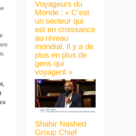
Voyageurs du
se
Monde : « C’est
un secteur qui
est en croissance
te
au niveau
sans
mondial. Il y a de
plus en plus de
is
gens qui
voyagent »
4,
t
 ce
Shahir Nashed
Group Chief