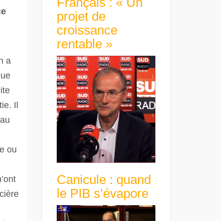
Français : « Un
ce
projet de
croissance
rentable »
n a
que
ite
e. Il
 au
ue ou
Canicule : quand
’ont
le PIB s’évapore
cière