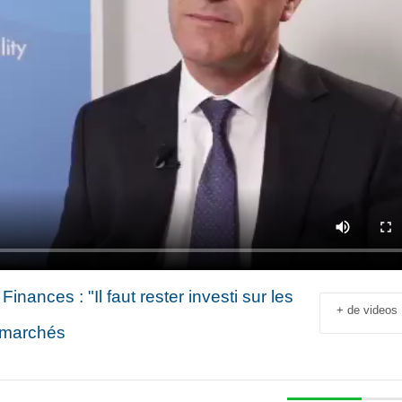
nances : "Il faut rester investi sur les
+ de videos
s marchés
Jean-François Rial Pdg
Shahir Nashed
Voyageurs du Monde : « C’est
Financial Offic
un secteur qui est en
Deputy CEO of
croissance au niveau mondial.
Holding : « We
 industriel
Il y a de plus en plus de gens
expanded into
en
qui voyagent »
especially into 