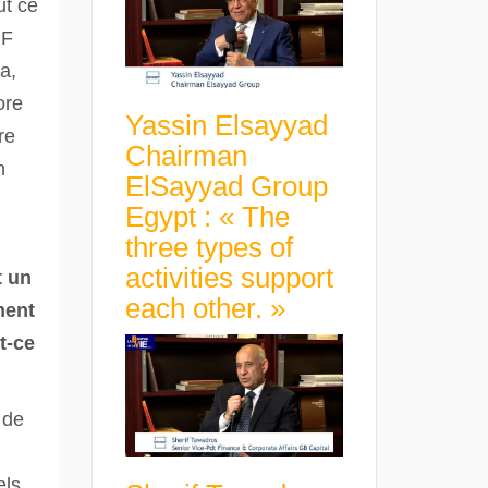
ut ce
DF
a,
ore
Yassin Elsayyad
re
Chairman
n
ElSayyad Group
Egypt : « The
three types of
activities support
t un
each other. »
ment
t-ce
 de
els