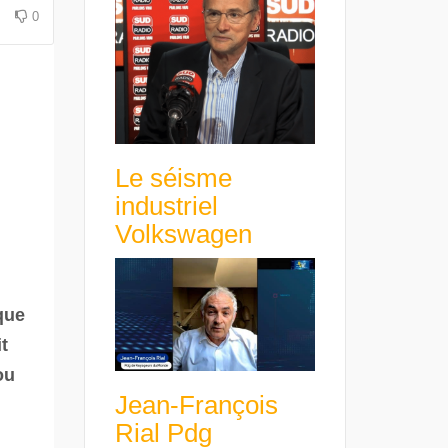
avance avec un frein à main !
croissance rentable
0
Le séisme
industriel
Volkswagen
que
t
ou
Jean-François
Rial Pdg