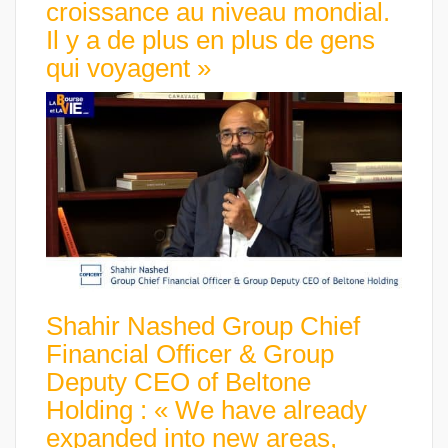
croissance au niveau mondial.
Il y a de plus en plus de gens
qui voyagent »
Shahir Nashed Group Chief
Financial Officer & Group
Deputy CEO of Beltone
Holding : « We have already
expanded into new areas,