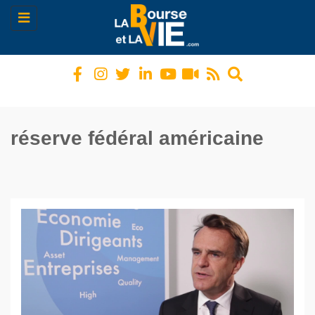
Toggle
navigation
réserve fédéral américaine