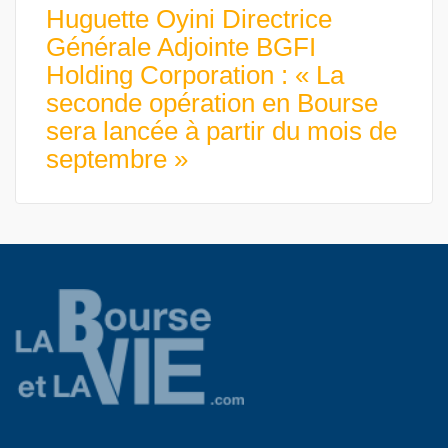
Huguette Oyini Directrice
Générale Adjointe BGFI
Holding Corporation : « La
seconde opération en Bourse
sera lancée à partir du mois de
septembre »