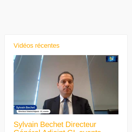
Vidéos récentes
Sylvain Bechet Directeur