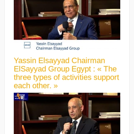
Yassin Elsayyad Chairman
ElSayyad Group Egypt : « The
three types of activities support
each other. »