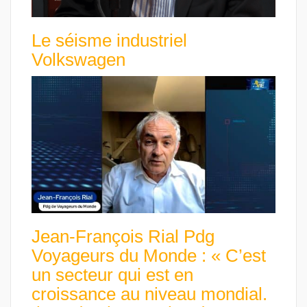
Le séisme industriel
Volkswagen
Jean-François Rial Pdg
Voyageurs du Monde : « C’est
un secteur qui est en
croissance au niveau mondial.