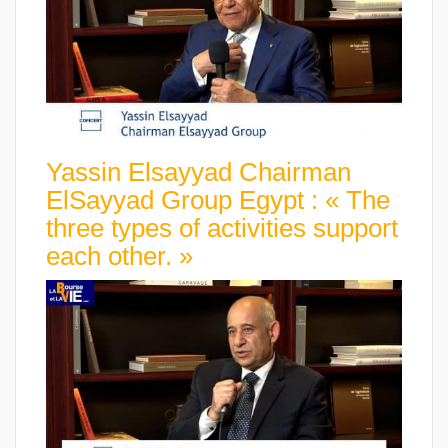
Yassin Elsayyad Chairman
ElSayyad Group Egypt : « The
three types of activities support
each other. »