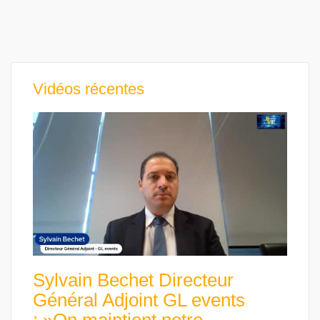
Vidéos récentes
Sylvain Bechet Directeur
Général Adjoint GL events
: »On maintient notre