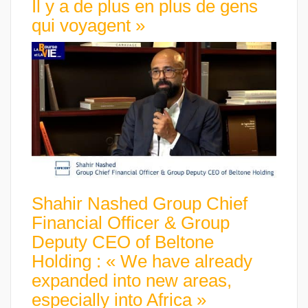
Il y a de plus en plus de gens
qui voyagent »
Shahir Nashed Group Chief
Financial Officer & Group
Deputy CEO of Beltone
Holding : « We have already
expanded into new areas,
especially into Africa »