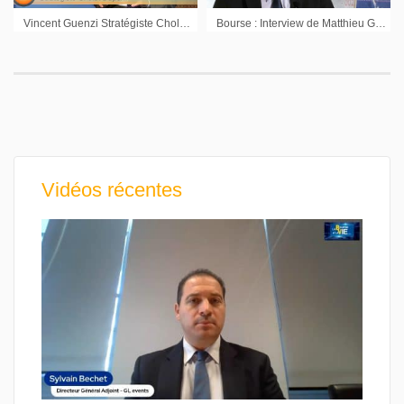
Vincent Guenzi Stratégiste Cholet Dupont : « Vers une hausse raisonnable des marchés en Europe »
Bourse : Interview de Matthieu Grouès Directeur Gestion institutionnelle Lazard Frères Gestion
Vidéos récentes