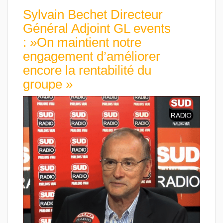
Sylvain Bechet Directeur
Général Adjoint GL events
: »On maintient notre
engagement d’améliorer
encore la rentabilité du
groupe »