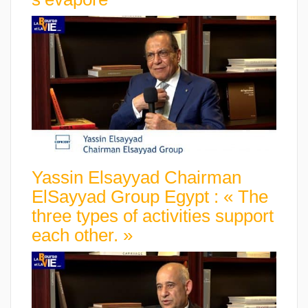
Yassin Elsayyad Chairman
ElSayyad Group Egypt : « The
three types of activities support
each other. »