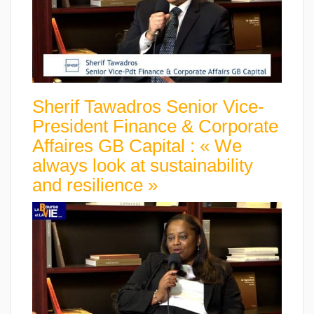
Sherif Tawadros Senior Vice-
President Finance & Corporate
Affaires GB Capital : « We
always look at sustainability
and resilience »