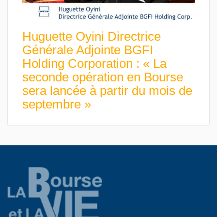
Huguette Oyini Directrice
Générale Adjointe BGFI
Holding Corporation : « La
seconde opération en Bourse
sera lancée à partir du mois de
septembre »