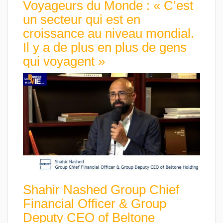
Voyageurs du Monde : « C’est
un secteur qui est en
croissance au niveau mondial.
Il y a de plus en plus de gens
qui voyagent »
Shahir Nashed Group Chief
Financial Officer & Group
Deputy CEO of Beltone