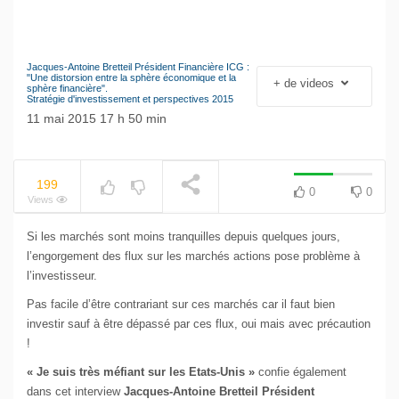
Jacques-Antoine Bretteil Président Financière ICG :
NOW PLAYING
Le séisme industriel
"Une distorsion entre la sphère économique et la
+ de videos
sphère financière".
Volkswagen
Stratégie d'investissement et perspectives 2015
11 mai 2015 17 h 50 min
199
0
0
Views
Si les marchés sont moins tranquilles depuis quelques jours,
l’engorgement des flux sur les marchés actions pose problème à
l’investisseur.
Pas facile d’être contrariant sur ces marchés car il faut bien
investir sauf à être dépassé par ces flux, oui mais avec précaution
!
« Je suis très méfiant sur les Etats-Unis »
confie également
dans cet interview
Jacques-Antoine Bretteil Président