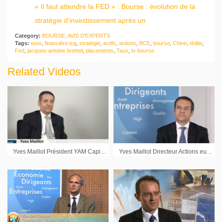
« Il faut attendre la FED » : Bourse : évolution de la
stratégie d'investissement après un
Category:
BOURSE, AVIS D'EXPERTS
Tags:
euro
,
financière icg
,
stratégie
,
actifs
,
actions
,
BCE
,
bourse
,
Chine
,
dollar
,
Fed
,
jacques-antoine bretteil
,
placements
,
Taux
,
tv bourse
Related Videos
Yves Maillot Président YAM Capital : « Les investisseurs sont obligés d’aller chercher plus de risque pour un rendement marginal supérieur très faible »
Yves Maillot Directeur Actions européennes Natixis AM : « Vers des secteurs défensifs et de croissance »