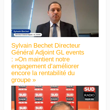
Sylvain Bechet Directeur
Général Adjoint GL events
: »On maintient notre
engagement d’améliorer
encore la rentabilité du
groupe »