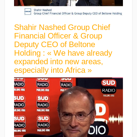
Shahir Nashed Group Chief
Financial Officer & Group
Deputy CEO of Beltone
Holding : « We have already
expanded into new areas,
especially into Africa »