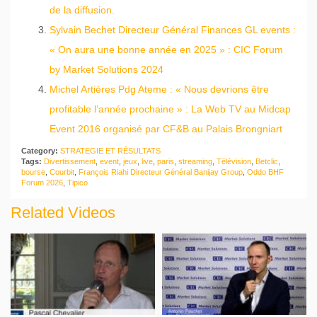
de la diffusion.
Sylvain Bechet Directeur Général Finances GL events :
« On aura une bonne année en 2025 » : CIC Forum
by Market Solutions 2024
Michel Artières Pdg Ateme : « Nous devrions être
profitable l’année prochaine » : La Web TV au Midcap
Event 2016 organisé par CF&B au Palais Brongniart
Category:
STRATEGIE ET RÉSULTATS
Tags:
Divertissement
,
event
,
jeux
,
live
,
paris
,
streaming
,
Télévision
,
Betclic
,
bourse
,
Courbit
,
François Riahi Directeur Général Banijay Group
,
Oddo BHF
Forum 2026
,
Tipico
Related Videos