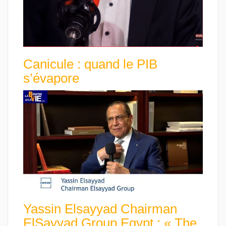
Canicule : quand le PIB
s’évapore
Yassin Elsayyad Chairman
ElSayyad Group Egypt : « The