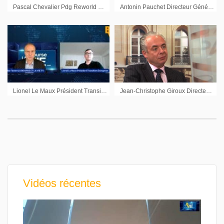
Pascal Chevalier Pdg Reworld Media : « Il faut savoir anticiper les évolutions »
Antonin Pauchet Directeur Général Enogia : « On va aller sur des nouvelles zones géographiques »
Lionel Le Maux Président Transition Evergreen : « Une des priorités de 2022 est de mettre l’accent sur les participations existantes »
Jean-Christophe Giroux Directeur Général Manitou sur les résultats semestriels 2010
Vidéos récentes