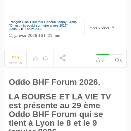
9
minutes,
28
seconds
François Riahi Directeur Général Banijay Group :
Le séisme industriel
"On est très positif sur notre année 2026".
+ de videos
NOW PLAYING
Oddo BHF Forum 2026
Volkswagen
11 janvier 2026 16 h 21 min
559
0
0
Views
Oddo BHF Forum 2026.
LA BOURSE ET LA VIE TV
est présente au 29 ème
Oddo BHF Forum qui se
tient à Lyon le 8 et le 9