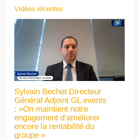
Vidéos récentes
Sylvain Bechet Directeur
Général Adjoint GL events
: »On maintient notre
engagement d’améliorer
encore la rentabilité du
groupe »