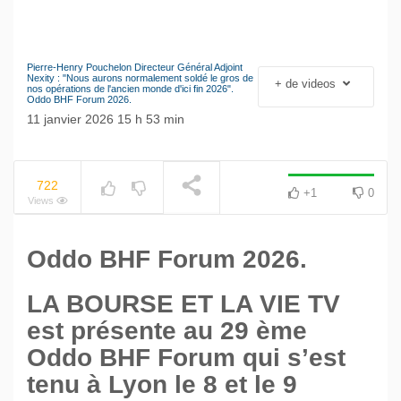
10
minutes,
27
seconds
Pierre-Henry Pouchelon Directeur Général Adjoint
Le séisme industriel
Nexity : "Nous aurons normalement soldé le gros de
+ de videos
NOW PLAYING
nos opérations de l'ancien monde d'ici fin 2026".
Volkswagen
Oddo BHF Forum 2026.
11 janvier 2026 15 h 53 min
722
+1
0
Views
Oddo BHF Forum 2026.
LA BOURSE ET LA VIE TV
est présente au 29 ème
Oddo BHF Forum qui s’est
tenu à Lyon le 8 et le 9