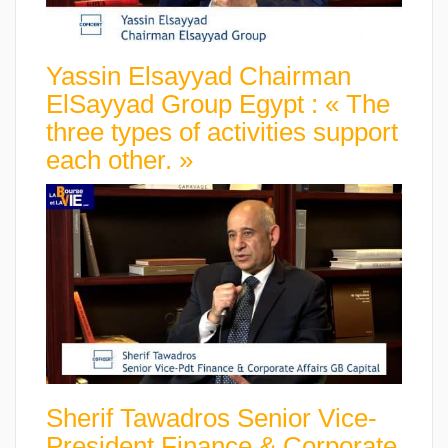
Yassin Elsayyad Chairman
ElSayyad Group Egypt : « The
three types of activities support
each other. »
Sherif Tawadros Senior Vice-
President Finance & Corporate