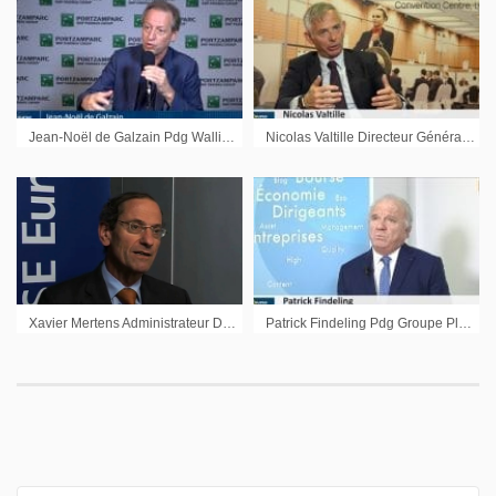
Jean-Noël de Galzain Pdg Wallix : « Les JO c’est une entrée en matière dans une Europe qui va monter en résilience dans les années qui viennent »
Nicolas Valtille Directeur Général Délégué Akka Technologies : « Nous allons accentuer la croissance dans le digital »
Xavier Mertens Administrateur Délégué Home Invest Belgium
Patrick Findeling Pdg Groupe Plastivaloire : « Nous avons sans risque, une visibilité sur cinq ans »