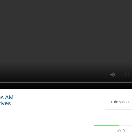
ns AM.
+ de videos
tives
Jean-François Rial Pdg
Shahir Nashed
Voyageurs du Monde : « C’est
Financial Offic
un secteur qui est en
Deputy CEO of
croissance au niveau mondial.
Holding : « We
 industriel
Il y a de plus en plus de gens
expanded into
en
qui voyagent »
especially into 
0