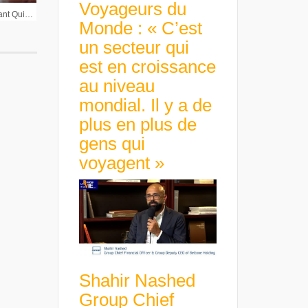
Voyageurs du
Guillaume Truttmann Gérant Quilvest Gestion : « La Fed pourrait remonter ses taux plus vite que prévu »
Monde : « C’est
un secteur qui
est en croissance
au niveau
mondial. Il y a de
plus en plus de
gens qui
voyagent »
Shahir Nashed
Group Chief