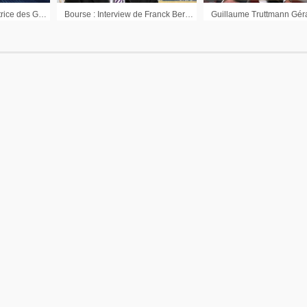
Eliana de Abreu Directrice des Gestions Crédit Mutuel Asset Management : « Des classes d’actifs qui vont pouvoir reprendre une certaine corrélation »
Bourse : Interview de Franck Bernard Directeur de la Stratégie d’investissement chez Cortal Consors