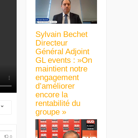
Sylvain Bechet
Directeur
Général Adjoint
GL events : »On
maintient notre
engagement
d’améliorer
encore la
rentabilité du
groupe »
 Group Chief
er & Group
 Beltone
 have already
Guillaume Gibault 
 new areas,
Marie Directrice Ex
Africa »
Euro numérique : la BCE
Slip Français : « Un
0