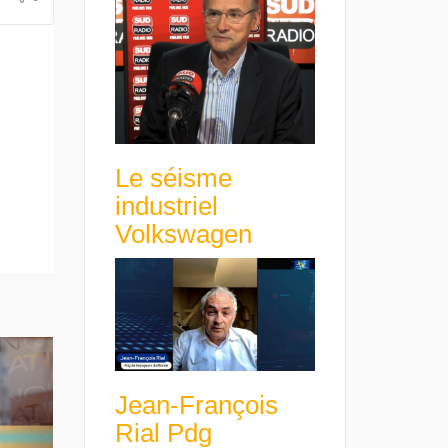
avance avec un frein à main !
croissance rentable
Le séisme
industriel
Volkswagen
Jean-François
Rial Pdg