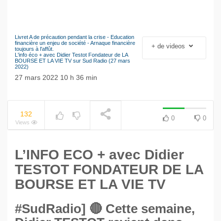
Livret A de précaution pendant la crise - Education
Le séisme industriel
financière un enjeu de société - Arnaque financière
+ de videos
NOW PLAYING
toujours à l'affût.
Volkswagen
L'info éco + avec Didier Testot Fondateur de LA
BOURSE ET LA VIE TV sur Sud Radio (27 mars
2022)
27 mars 2022 10 h 36 min
132
0
0
Views
L’INFO ECO + a
vec Didier
TESTOT FONDATEUR DE LA
BOURSE ET LA VIE TV
#SudRadio] 🔴 Cette semaine,