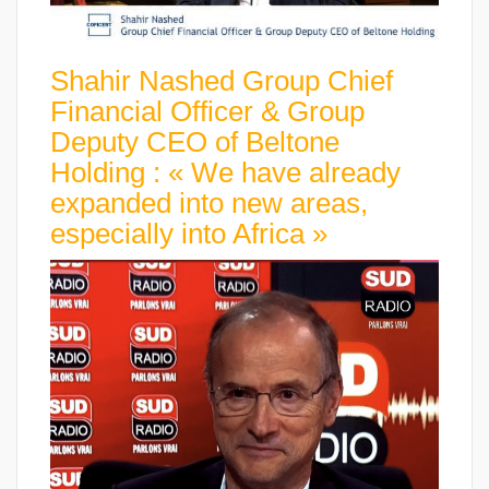
Shahir Nashed Group Chief
Financial Officer & Group
Deputy CEO of Beltone
Holding : « We have already
expanded into new areas,
especially into Africa »