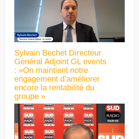
Sylvain Bechet Directeur
Général Adjoint GL events
: »On maintient notre
engagement d’améliorer
encore la rentabilité du
groupe »