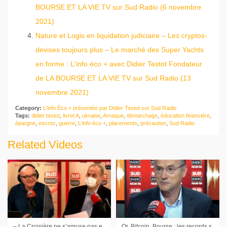
BOURSE ET LA VIE TV sur Sud Radio (6 novembre
2021)
Nature et Logis en liquidation judiciaire – Les cryptos-
devises toujours plus – Le marché des Super Yachts
en forme : L'info éco + avec Didier Testot Fondateur
de LA BOURSE ET LA VIE TV sur Sud Radio (13
novembre 2021)
Category:
L'info Éco + présentée par Didier Testot sur Sud Radio
Tags:
didier testot
,
livret A
,
ukraine
,
Arnaque
,
démarchage
,
éducation financière
,
épargne
,
escroc
,
guerre
,
L'info éco +
,
placements
,
précaution
,
Sud Radio
Related Videos
– La Croisière ne s’amuse pas encore mais #Carnival y croit – #Composants la #tech retient son souffle – Dans le débat de la #Crise, le FMI veut taxer + les riches et les entreprises
Or, Bitcoin, Bourse : les records se succèdent