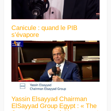
Canicule : quand le PIB
s’évapore
Yassin Elsayyad Chairman
ElSayyad Group Egypt : « The