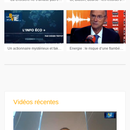
Un actionnaire mystérieux et fake chez Atos – Accor et son SPAC pour se réinventer ? – Une fuite de données oblige Nestlé à reconnaître que ses produits ne sont pas bons pour la santé
Energie : le risque d’une flambée des prix demeure.
Vidéos récentes