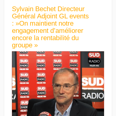
Sylvain Bechet Directeur
Général Adjoint GL events
: »On maintient notre
engagement d’améliorer
encore la rentabilité du
groupe »