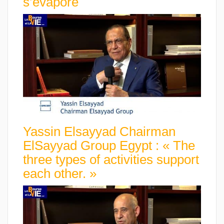
s’évapore
Yassin Elsayyad Chairman
ElSayyad Group Egypt : « The
three types of activities support
each other. »