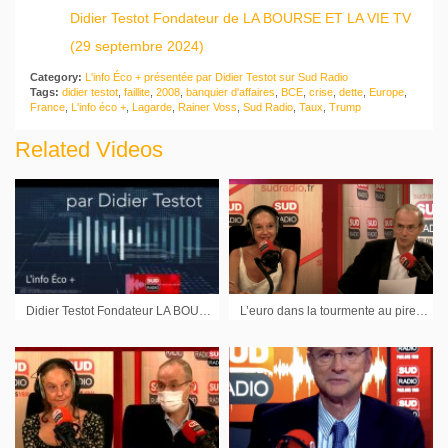
Didier Testot Fondateur de LA BOURSE ET LA VIE TV
(29 septembre 2024)
Category:
L'info Éco + présentée par Didier Testot sur Sud Radio
Tags:
didier testot
,
faillite
,
2008
,
banquier d'affaires
,
BCE
,
crise
,
dette
,
Europe
,
France
,
L'info éco +
,
Lagarde
,
Rainer Voss
,
Sud Radio
,
Taux
,
Trump
Related Videos
Didier Testot Fondateur LA BOURSE ET LA VIE TV dans l’Info éco + sur Sud Radio (émission du 12 septembre 2020)
L’euro dans la tourmente au pire moment – Elon Musk et Twitter – Uber a utilisé le « Kill Swift » – Le QR Code contre les épargnants floués en Chine