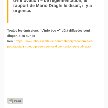
d’innovation – de réglementation, le
rapport de Mario Draghi le disait, il y a
urgence.
Toutes les émissions “L’info éco +” déjà diffusées sont
disponibles sur ce
lien
:
https://www.labourseetlavie.com/category/economie-et-
pedagogie/linfo-eco-presentee-par-didier-testot-sur-sud-radio