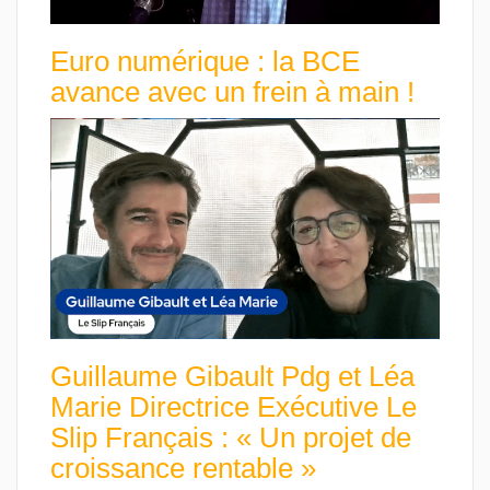
Euro numérique : la BCE
avance avec un frein à main !
Guillaume Gibault Pdg et Léa
Marie Directrice Exécutive Le
Slip Français : « Un projet de
croissance rentable »