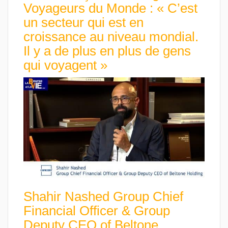
Voyageurs du Monde : « C’est
un secteur qui est en
croissance au niveau mondial.
Il y a de plus en plus de gens
qui voyagent »
Shahir Nashed Group Chief
Financial Officer & Group
Deputy CEO of Beltone