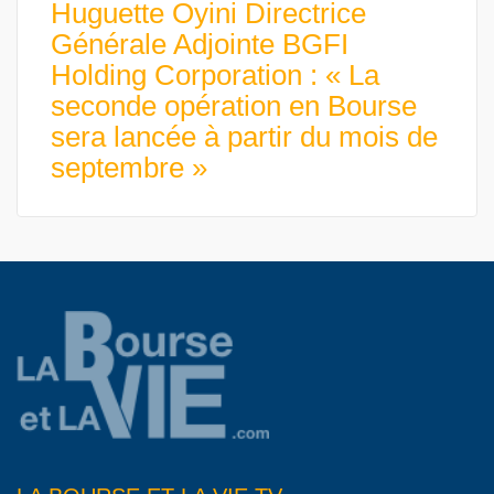
Huguette Oyini Directrice
Générale Adjointe BGFI
Holding Corporation : « La
seconde opération en Bourse
sera lancée à partir du mois de
septembre »