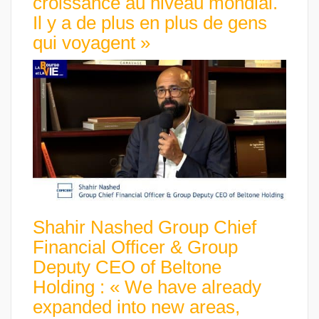
croissance au niveau mondial.
Il y a de plus en plus de gens
qui voyagent »
Shahir Nashed Group Chief
Financial Officer & Group
Deputy CEO of Beltone
Holding : « We have already
expanded into new areas,