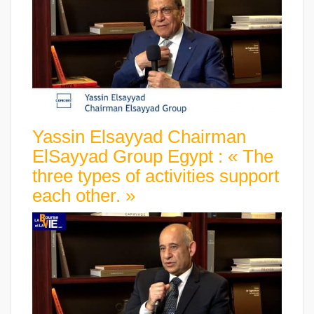
Yassin Elsayyad Chairman
ElSayyad Group Egypt : « The
three types of activities support
each other. »