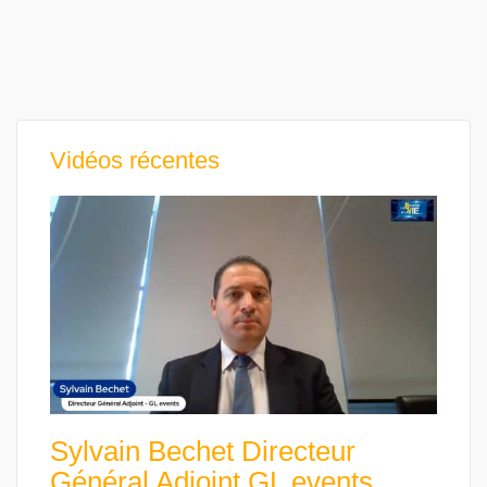
Vidéos récentes
Sylvain Bechet Directeur
Général Adjoint GL events