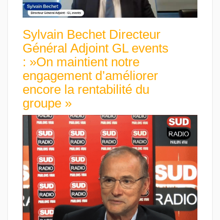
Sylvain Bechet Directeur
Général Adjoint GL events
: »On maintient notre
engagement d’améliorer
encore la rentabilité du
groupe »