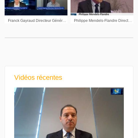
Franck Gayraud Directeur Général d’Arcure : « Nous arrivons à la fin de ce cycle d’investissement »
Philippe Mendels-Flandre Directeur des Opérations Lysogène : « Notre essai pivot va se faire en Europe et aux Etats-Unis »
Vidéos récentes