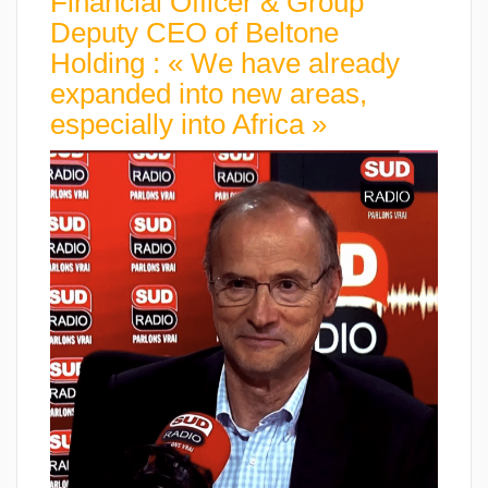
Financial Officer & Group
Deputy CEO of Beltone
Holding : « We have already
expanded into new areas,
especially into Africa »