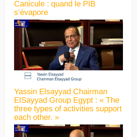
Canicule : quand le PIB
s’évapore
Yassin Elsayyad Chairman
ElSayyad Group Egypt : « The
three types of activities support
each other. »