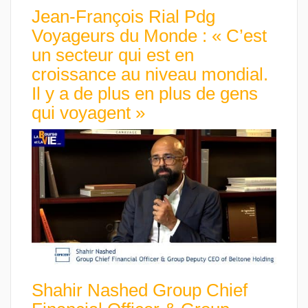
Jean-François Rial Pdg
Voyageurs du Monde : « C’est
un secteur qui est en
croissance au niveau mondial.
Il y a de plus en plus de gens
qui voyagent »
Shahir Nashed Group Chief