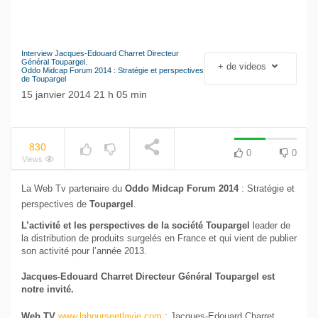
Interview Jacques-Edouard Charret Directeur
NOW PLAYING
Le séisme industriel
Général Toupargel.
+ de videos
Oddo Midcap Forum 2014 : Stratégie et perspectives
Volkswagen
de Toupargel
15 janvier 2014 21 h 05 min
830
0
0
Views
La Web Tv partenaire du
Oddo Midcap
Forum
2014
: Stratégie et
perspectives de
Toupargel
.
L’activité et les perspectives de la société Toupargel
leader de
la distribution de produits surgelés en France et qui vient de publier
son activité pour l’année 2013.
Jacques-Edouard Charret Directeur Général Toupargel est
notre invité.
Web TV
www.labourseetlavie.com
: Jacques-Edouard Charret,