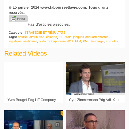
© 15 janvier 2014 www.labourseetlavie.com. Tous droits
réservés.
Pas d'articles associés.
Category:
STRATEGIE ET RÉSULTATS
Tags:
bourse
,
distribution
,
épicerie
,
ETI
,
frais
,
jacques-edouard charret
,
logistique
,
multicanal
,
oddo midcap forum 2014
,
PEA
,
PME
,
toupargel
,
surgelés
Related Videos
Yves Bouget Pdg HF Company
Cyril Zimmermann Pdg AdUX : « Le nouveau périmètre est en croissance »