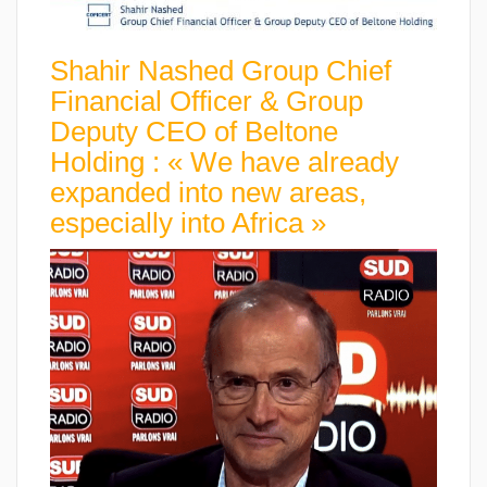
Shahir Nashed Group Chief
Financial Officer & Group
Deputy CEO of Beltone
Holding : « We have already
expanded into new areas,
especially into Africa »