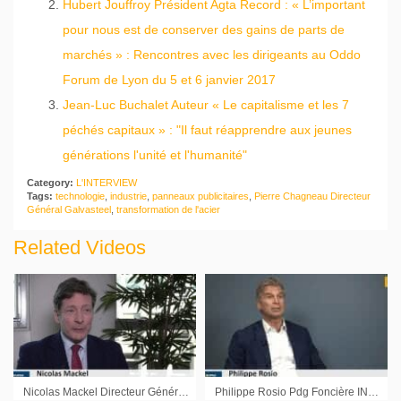
Hubert Jouffroy Président Agta Record : « L’important
pour nous est de conserver des gains de parts de
marchés » : Rencontres avec les dirigeants au Oddo
Forum de Lyon du 5 et 6 janvier 2017
Jean-Luc Buchalet Auteur « Le capitalisme et les 7
péchés capitaux » : "Il faut réapprendre aux jeunes
générations l'unité et l'humanité"
Category:
L'INTERVIEW
Tags:
technologie
,
industrie
,
panneaux publicitaires
,
Pierre Chagneau Directeur
Général Galvasteel
,
transformation de l'acier
Related Videos
Nicolas Mackel Directeur Général Luxembourg For Finance : « La place se décline sur plusieurs secteurs »
Philippe Rosio Pdg Foncière INEA : « Avoir misé sur les régions me parait une chose intéressante »