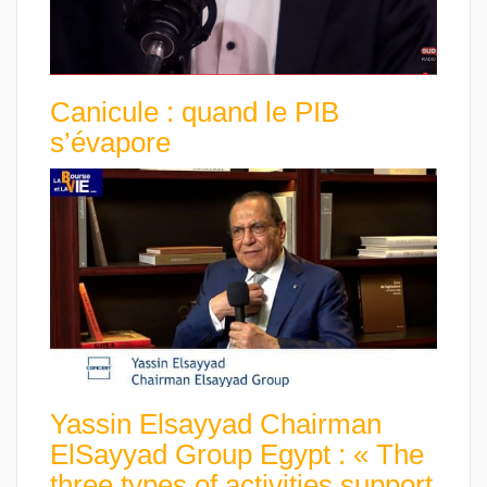
Canicule : quand le PIB
s’évapore
Yassin Elsayyad Chairman
ElSayyad Group Egypt : « The
three types of activities support