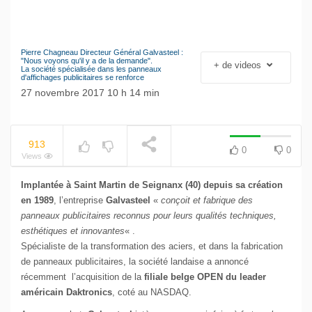
Pierre Chagneau Directeur Général Galvasteel :
Le séisme industriel
"Nous voyons qu'il y a de la demande".
+ de videos
NOW PLAYING
La société spécialisée dans les panneaux
Volkswagen
d'affichages publicitaires se renforce
27 novembre 2017 10 h 14 min
913
0
0
Views
Implantée à Saint Martin de Seignanx (40) depuis sa création
en 1989
, l’entreprise
Galvasteel
«
conçoit et fabrique des
panneaux publicitaires reconnus pour leurs qualités techniques,
esthétiques et innovantes
« .
Spécialiste de la transformation des aciers, et dans la fabrication
de panneaux publicitaires, la société landaise a annoncé
récemment l’acquisition de la
filiale belge OPEN du leader
américain Daktronics
, coté au NASDAQ.