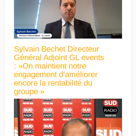
Sylvain Bechet Directeur
Général Adjoint GL events
: »On maintient notre
engagement d’améliorer
encore la rentabilité du
groupe »