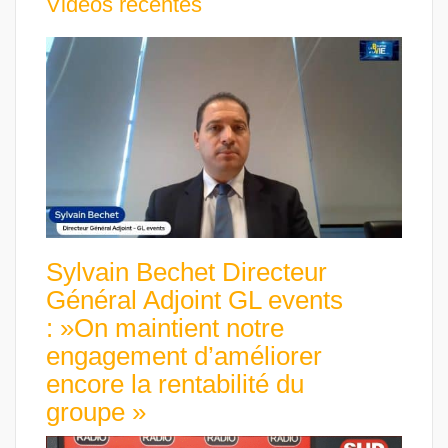
Vidéos récentes
Sylvain Bechet Directeur
Général Adjoint GL events
: »On maintient notre
engagement d’améliorer
encore la rentabilité du
groupe »