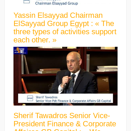
Yassin Elsayyad Chairman
ElSayyad Group Egypt : « The
three types of activities support
each other. »
Sherif Tawadros Senior Vice-
President Finance & Corporate