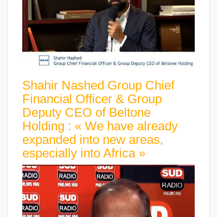
Shahir Nashed Group Chief
Financial Officer & Group
Deputy CEO of Beltone
Holding : « We have already
expanded into new areas,
especially into Africa »