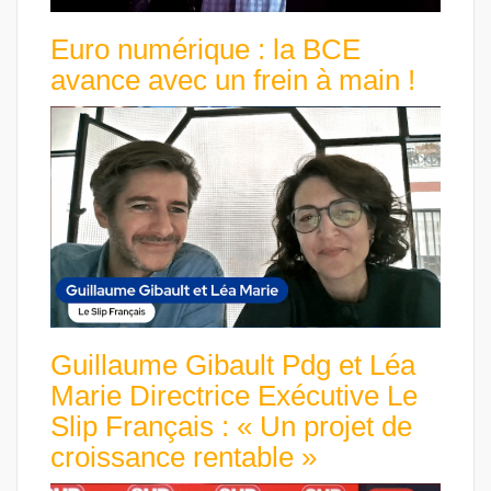
Euro numérique : la BCE
avance avec un frein à main !
Guillaume Gibault Pdg et Léa
Marie Directrice Exécutive Le
Slip Français : « Un projet de
croissance rentable »