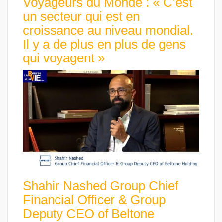
Voyageurs du Monde : « C’est
un secteur qui est en
croissance au niveau mondial.
Il y a de plus en plus de gens
qui voyagent »
Shahir Nashed Group Chief
Financial Officer & Group
Deputy CEO of Beltone