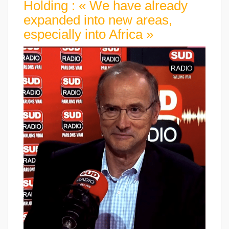
Holding : « We have already
expanded into new areas,
especially into Africa »