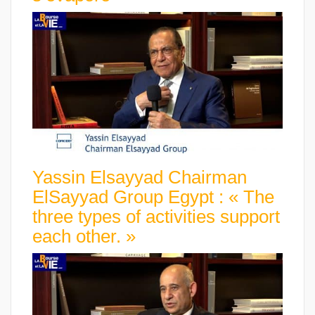
Yassin Elsayyad Chairman
ElSayyad Group Egypt : « The
three types of activities support
each other. »