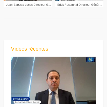
Jean-Baptiste Lucas Directeur Général McPhy : « Réussir cette montée en puissance industrielle »
Erick Rostagnat Directeur Général en charge des Finances Gl events : « Nous faisons partie de ceux qui sont compétitifs »
Vidéos récentes