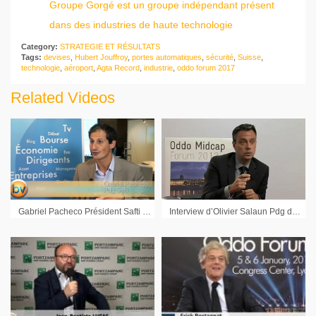
Groupe Gorgé est un groupe indépendant présent
dans des industries de haute technologie
Category:
STRATEGIE ET RÉSULTATS
Tags:
devises
,
Hubert Jouffroy
,
portes automatiques
,
sécurité
,
Suisse
,
technologie
,
aéroport
,
Agta Record
,
industrie
,
oddo forum 2017
Related Videos
Gabriel Pacheco Président Safti : « Plus le marché baissera plus il y aura de transactions »
Interview d’Olivier Salaun Pdg de PSB Industries (Stratégie et perspectives 2013)