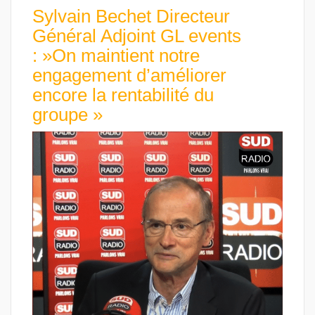
Sylvain Bechet Directeur
Général Adjoint GL events
: »On maintient notre
engagement d’améliorer
encore la rentabilité du
groupe »