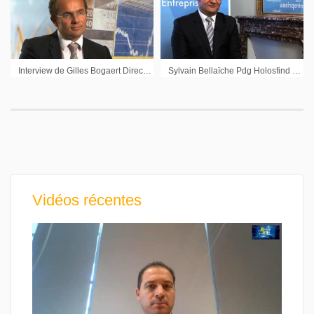
Interview de Gilles Bogaert Directeur Financier Pernod Ricard sur les résultats annuels 2011/2012
Sylvain Bellaïche Pdg Holosfind : « Il y a un marché qui est là, il faut savoir le prendre »
Vidéos récentes