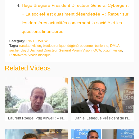
Hugo Brugière Président Directeur Général Cybergun :
« La société est quasiment désendettée » : Retour sur
les dernières actualités concernant la société et les
questions financières
Category:
L'INTERVIEW
Tags:
nasdaq
,
vision
,
bioélectronique
,
dégénérescence rétinienne
,
DMLA
sèche
,
Lloyd Diamond Directeur Général Pixium Vision
,
OCA
,
pixium vision
,
PRIMAvera
,
vision bionique
Related Videos
Laurent Roegel Pdg Airwell : « Nous avons prévu une introduction en Bourse pour accélérer cette croissance »
Daniel Lebègue Président de l’Institut Français des Administrateurs