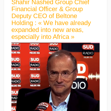
Shahir Nashed Group Chief
Financial Officer & Group
Deputy CEO of Beltone
Holding : « We have already
expanded into new areas,
especially into Africa »