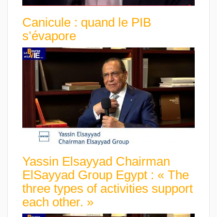
Canicule : quand le PIB
s’évapore
Yassin Elsayyad Chairman
ElSayyad Group Egypt : « The
three types of activities support
each other. »