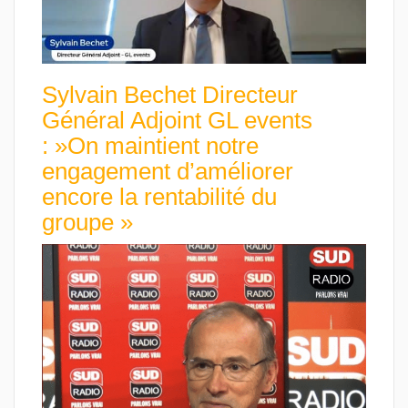
Sylvain Bechet Directeur
Général Adjoint GL events
: »On maintient notre
engagement d’améliorer
encore la rentabilité du
groupe »