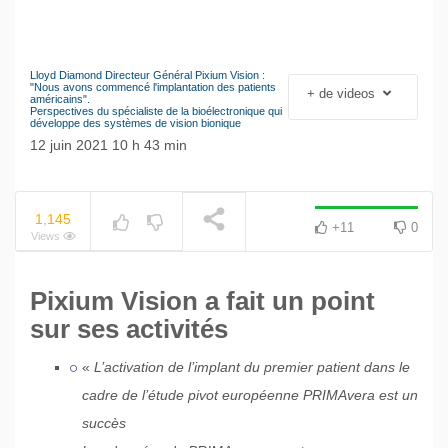
Lloyd Diamond Directeur Général Pixium Vision :
Le séisme industriel
"Nous avons commencé l'implantation des patients
+ de videos
NOW PLAYING
américains".
Volkswagen
Perspectives du spécialiste de la bioélectronique qui
développe des systèmes de vision bionique
12 juin 2021 10 h 43 min
1,145
+11
0
Views
Pixium Vision a fait un point
sur ses activités
«
L’activation de l’implant du premier patient dans le
cadre de l’étude pivot européenne PRIMAvera est un
succès