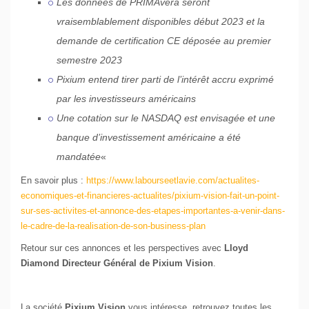
Les données de PRIMAvera seront
vraisemblablement disponibles début 2023 et la
demande de certification CE déposée au premier
semestre 2023
Pixium entend tirer parti de l’intérêt accru exprimé
par les investisseurs américains
Une cotation sur le NASDAQ est envisagée et une
banque d’investissement américaine a été
mandatée
«
En savoir plus :
https://www.labourseetlavie.com/actualites-
economiques-et-financieres-actualites/pixium-vision-fait-un-point-
sur-ses-activites-et-annonce-des-etapes-importantes-a-venir-dans-
le-cadre-de-la-realisation-de-son-business-plan
Retour sur ces annonces et les perspectives avec
Lloyd
Diamond Directeur Général de Pixium Vision
.
La société
Pixium Vision
vous intéresse, retrouvez toutes les