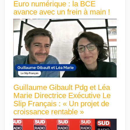
Euro numérique : la BCE
avance avec un frein à main !
Guillaume Gibault Pdg et Léa
Marie Directrice Exécutive Le
Slip Français : « Un projet de
croissance rentable »