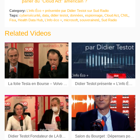
parler du "Cloud Act" américain ?
Category:
L'info Éco + présentée par Didier Testot sur Sud Radio
Tags:
cybersécurité
,
data
,
didier testot
,
données
,
espionnage
,
Cloud Act
,
CNIL
,
Fisa
,
Health Data Hub
,
L'info éco +
,
microsoft
,
souveraineté
,
Sud Radio
Related Videos
La folie Tesla en Bourse – Volvo Cars y entre avec le pari électrique – Facebook disparaît pour devenir Meta et GAFA is dead
Didier Testot présente « L’info ÉCO + » tous les samedis sur Sud Radio à 8h18
Didier Testot Fondateur de LA BOURSE ET LA VIE TV dans l’Info éco + sur Sud Radio
Salon du Bourget : Dépenses pour notre Défense, le compte n’y est pas