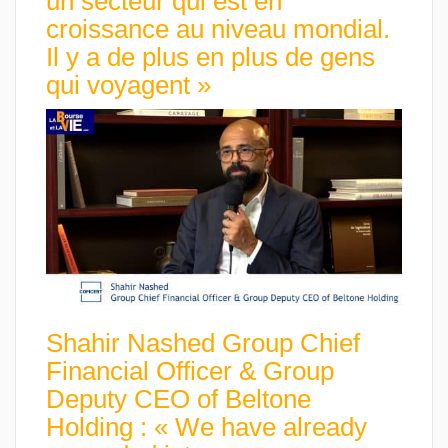
un secteur qui est en
croissance au niveau mondial.
Il y a de plus en plus de gens
qui voyagent »
Shahir Nashed Group Chief
Financial Officer & Group
Deputy CEO of Beltone
Holding : « We have already