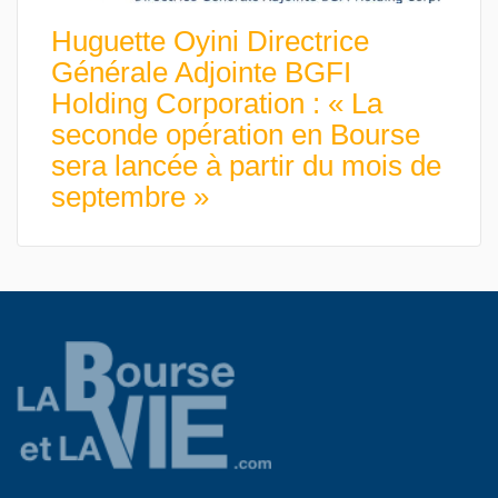
Huguette Oyini Directrice
Générale Adjointe BGFI
Holding Corporation : « La
seconde opération en Bourse
sera lancée à partir du mois de
septembre »