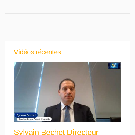
Vidéos récentes
Sylvain Bechet Directeur