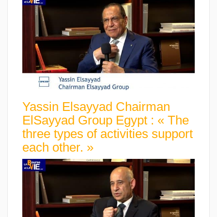
Yassin Elsayyad Chairman
ElSayyad Group Egypt : « The
three types of activities support
each other. »