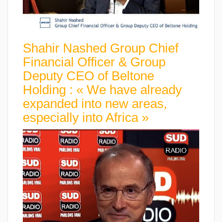
Shahir Nashed Group Chief
Financial Officer & Group
Deputy CEO of Beltone
Holding : « We have already
expanded into new areas,
especially into Africa »