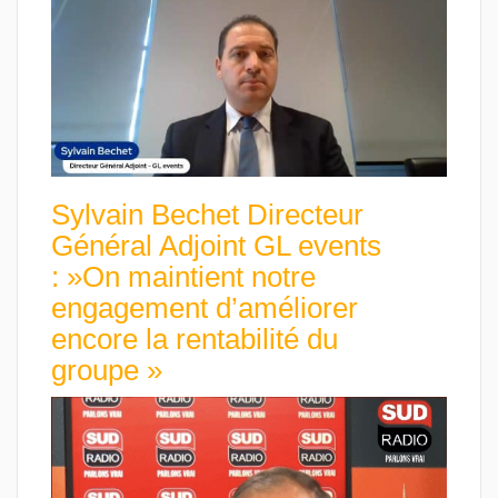
Sylvain Bechet Directeur
Général Adjoint GL events
: »On maintient notre
engagement d’améliorer
encore la rentabilité du
groupe »