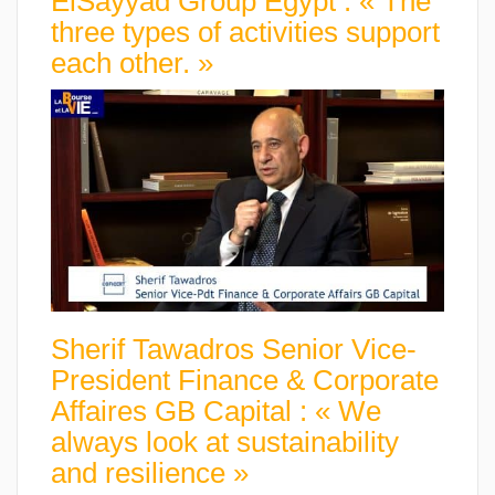
ElSayyad Group Egypt : « The
three types of activities support
each other. »
Sherif Tawadros Senior Vice-
President Finance & Corporate
Affaires GB Capital : « We
always look at sustainability
and resilience »