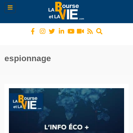
Toggle
navigation
espionnage