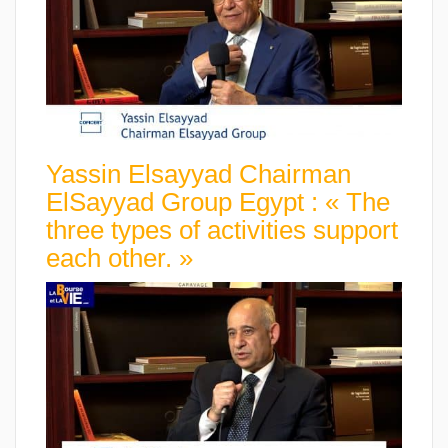
Yassin Elsayyad Chairman
ElSayyad Group Egypt : « The
three types of activities support
each other. »