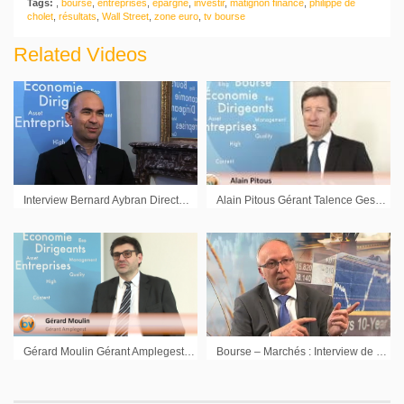
Tags:
,
bourse
,
entreprises
,
épargne
,
investir
,
matignon finance
,
philippe de
cholet
,
résultats
,
Wall Street
,
zone euro
,
tv bourse
Related Videos
Interview Bernard Aybran Directeur Multigestion Invesco AM
Alain Pitous Gérant Talence Gestion : « La prochaine séquence, les Etats pour des relances ciblées »
Gérard Moulin Gérant Amplegest : « Si on a du cash, il faut le garder »
Bourse – Marchés : Interview de Christian Jimenez Président Diamant Bleu Gestion