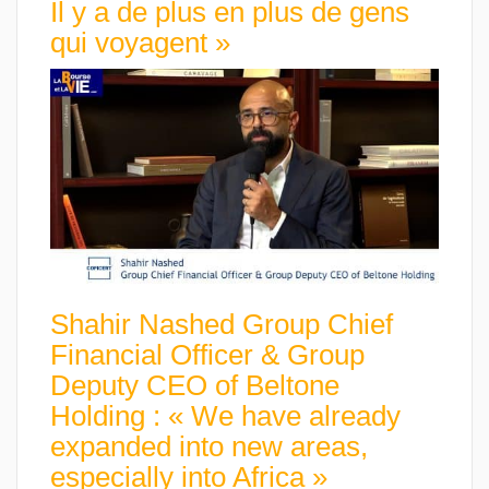
Il y a de plus en plus de gens
qui voyagent »
Shahir Nashed Group Chief
Financial Officer & Group
Deputy CEO of Beltone
Holding : « We have already
expanded into new areas,
especially into Africa »