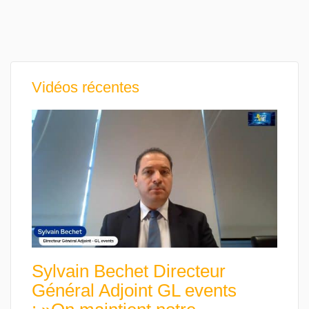
Vidéos récentes
Sylvain Bechet Directeur
Général Adjoint GL events