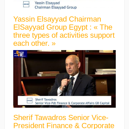
Yassin Elsayyad Chairman
ElSayyad Group Egypt : « The
three types of activities support
each other. »
Sherif Tawadros Senior Vice-
President Finance & Corporate