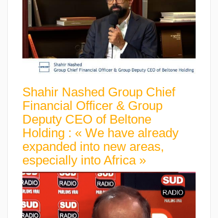
Shahir Nashed Group Chief
Financial Officer & Group
Deputy CEO of Beltone
Holding : « We have already
expanded into new areas,
especially into Africa »