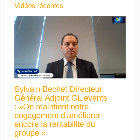
Vidéos récentes
Sylvain Bechet Directeur
Général Adjoint GL events
: »On maintient notre
engagement d’améliorer
encore la rentabilité du
groupe »