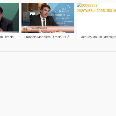
Pierre-Henry Pouchelon Directeur Général Adjoint Nexity : « Nous aurons normalement soldé le gros de nos opérations de l’ancien monde d’ici fin 2026 »
François Morinière Directeur Général Oeneo : « On est sur une tendance favorable »