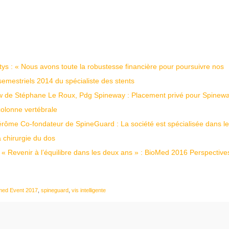
s : « Nous avons toute la robustesse financière pour poursuivre nos
semestriels 2014 du spécialiste des stents
view de Stéphane Le Roux, Pdg Spineway : Placement privé pour Spinewa
 colonne vertébrale
Jérôme Co-fondateur de SpineGuard : La société est spécialisée dans l
 chirurgie du dos
« Revenir à l’équilibre dans les deux ans » : BioMed 2016 Perspective
med Event 2017
,
spineguard
,
vis intelligente