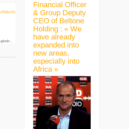
Financial Officer
& Group Deputy
CEO of Beltone
Holding : « We
have already
Jacques Moulin Directeur général Heurtey Petrochem
expanded into
new areas,
especially into
Africa »