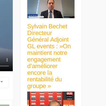
Sylvain Bechet
Directeur
Général Adjoint
GL events : »On
maintient notre
engagement
d’améliorer
encore la
rentabilité du
groupe »
 Group Chief
er & Group
 Beltone
Guillaume Gibault 
 have already
Marie Directrice Ex
 new areas,
Euro numérique : la BCE
Slip Français : « Un
Africa »
avance avec un frein à main !
croissance rentable