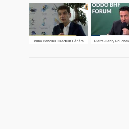
Bruno Benoliel Directeur Général Adjoint Alten : Nous sommes forcément confiant pour 2026″