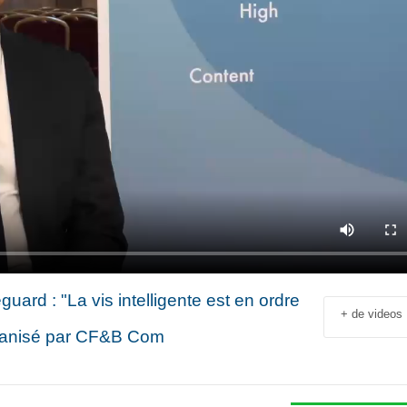
ard : "La vis intelligente est en ordre
+ de videos
ganisé par CF&B Com
Jean-François Rial Pdg
Shahir Nashed
Voyageurs du Monde : « C’est
Financial Offic
un secteur qui est en
Deputy CEO of
croissance au niveau mondial.
Holding : « We
 industriel
Il y a de plus en plus de gens
expanded into
en
qui voyagent »
especially into 