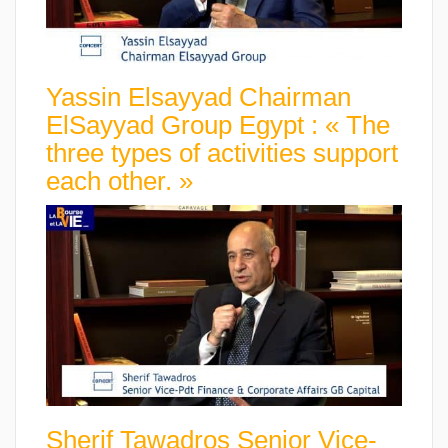
Yassin Elsayyad Chairman
ElSayyad Group Egypt : « The
three types of activities support
each other. »
Sherif Tawadros Senior Vice-