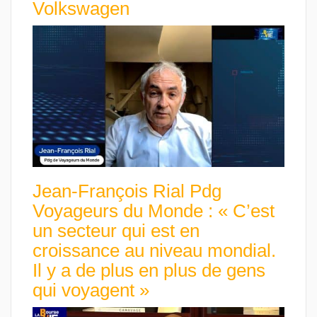
Volkswagen
Jean-François Rial Pdg
Voyageurs du Monde : « C’est
un secteur qui est en
croissance au niveau mondial.
Il y a de plus en plus de gens
qui voyagent »