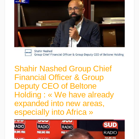
Shahir Nashed Group Chief
Financial Officer & Group
Deputy CEO of Beltone
Holding : « We have already
expanded into new areas,
especially into Africa »