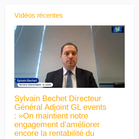
Vidéos récentes
Sylvain Bechet Directeur
Général Adjoint GL events
: »On maintient notre
engagement d’améliorer
encore la rentabilité du