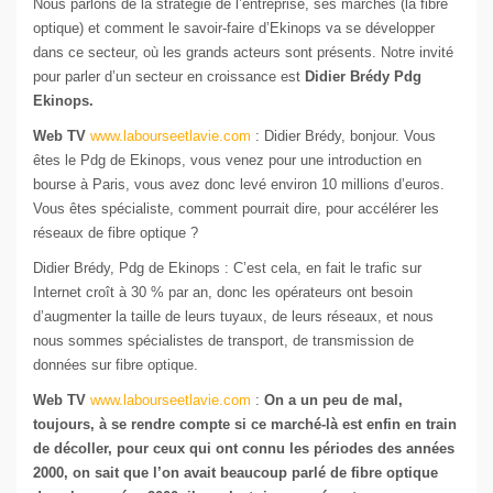
Nous parlons de la stratégie de l’entreprise, ses marchés (la fibre
optique) et comment le savoir-faire d’Ekinops va se développer
dans ce secteur, où les grands acteurs sont présents. Notre invité
pour parler d’un secteur en croissance est
Didier Brédy Pdg
Ekinops.
Web TV
www.labourseetlavie.com
: Didier Brédy, bonjour. Vous
êtes le Pdg de Ekinops, vous venez pour une introduction en
bourse à Paris, vous avez donc levé environ 10 millions d’euros.
Vous êtes spécialiste, comment pourrait dire, pour accélérer les
réseaux de fibre optique ?
Didier Brédy, Pdg de Ekinops : C’est cela, en fait le trafic sur
Internet croît à 30 % par an, donc les opérateurs ont besoin
d’augmenter la taille de leurs tuyaux, de leurs réseaux, et nous
nous sommes spécialistes de transport, de transmission de
données sur fibre optique.
Web TV
www.labourseetlavie.com
:
On a un peu de mal,
toujours, à se rendre compte si ce marché-là est enfin en train
de décoller, pour ceux qui ont connu les périodes des années
2000, on sait que l’on avait beaucoup parlé de fibre optique