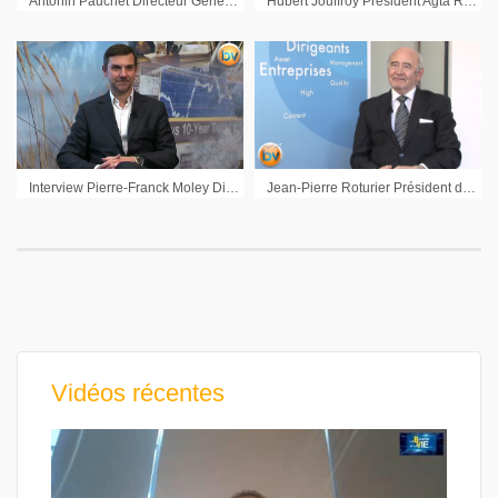
Antonin Pauchet Directeur Général Délégué Enogia : « On a amélioré les marges, cela se verra en 2024 »
Hubert Jouffroy Président Agta Record : « L’important pour nous est de conserver des gains de parts de marchés »
Interview Pierre-Franck Moley Directeur Général Publicsystèmehopscotch
Jean-Pierre Roturier Président du Conseil de Surveillance Euromedis : « Nous voulons faire des croissances externes dans les métiers que nous maitrisons »
Vidéos récentes