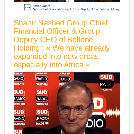
Shahir Nashed Group Chief
Financial Officer & Group
Deputy CEO of Beltone
Holding : « We have already
expanded into new areas,
especially into Africa »