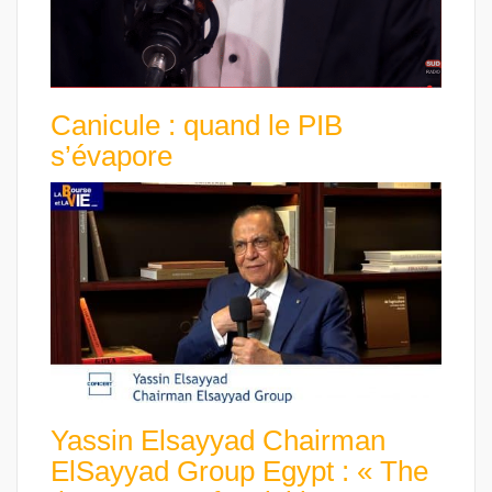
Canicule : quand le PIB
s’évapore
Yassin Elsayyad Chairman
ElSayyad Group Egypt : « The