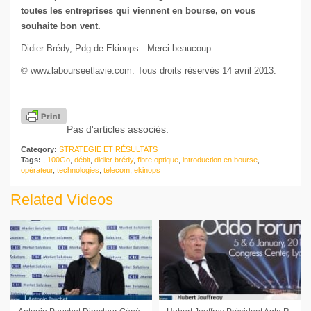
toutes les entreprises qui viennent en bourse, on vous
souhaite bon vent.
Didier Brédy, Pdg de Ekinops : Merci beaucoup.
© www.labourseetlavie.com. Tous droits réservés 14 avril 2013.
Pas d'articles associés.
Category:
STRATEGIE ET RÉSULTATS
Tags:
,
100Go
,
débit
,
didier brédy
,
fibre optique
,
introduction en bourse
,
opérateur
,
technologies
,
telecom
,
ekinops
Related Videos