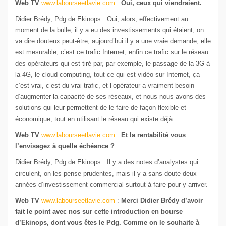
Web TV
www.labourseetlavie.com
:
Oui, ceux qui viendraient.
Didier Brédy, Pdg de Ekinops : Oui, alors, effectivement au
moment de la bulle, il y a eu des investissements qui étaient, on
va dire douteux peut-être, aujourd’hui il y a une vraie demande, elle
est mesurable, c’est ce trafic Internet, enfin ce trafic sur le réseau
des opérateurs qui est tiré par, par exemple, le passage de la 3G à
la 4G, le cloud computing, tout ce qui est vidéo sur Internet, ça
c’est vrai, c’est du vrai trafic, et l’opérateur a vraiment besoin
d’augmenter la capacité de ses réseaux, et nous nous avons des
solutions qui leur permettent de le faire de façon flexible et
économique, tout en utilisant le réseau qui existe déjà.
Web TV
www.labourseetlavie.com
:
Et la rentabilité vous
l’envisagez à quelle échéance ?
Didier Brédy, Pdg de Ekinops : Il y a des notes d’analystes qui
circulent, on les pense prudentes, mais il y a sans doute deux
années d’investissement commercial surtout à faire pour y arriver.
Web TV
www.labourseetlavie.com
:
Merci Didier Brédy d’avoir
fait le point avec nos sur cette introduction en bourse
d’Ekinops, dont vous êtes le Pdg. Comme on le souhaite à