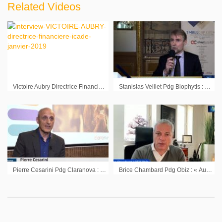
Related Videos
Victoire Aubry Directrice Financière Icade : « La décote d’Icade est une opportunité pour rentrer sur la valeur »
Stanislas Veillet Pdg Biophytis : « Les fondamentaux de Biophytis sont là »
Pierre Cesarini Pdg Claranova : « On a une visibilité raisonnable sur 5 ans pour atteindre ces chiffres »
Brice Chambard Pdg Obiz : « Aujourd’hui, on est focalisé sur le free cash flow »