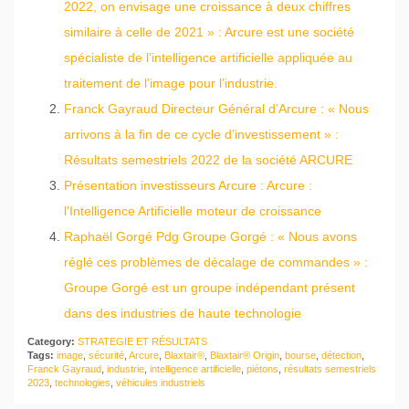
2022, on envisage une croissance à deux chiffres
similaire à celle de 2021 » : Arcure est une société
spécialiste de l’intelligence artificielle appliquée au
traitement de l’image pour l’industrie.
Franck Gayraud Directeur Général d’Arcure : « Nous
arrivons à la fin de ce cycle d’investissement » :
Résultats semestriels 2022 de la société ARCURE
Présentation investisseurs Arcure : Arcure :
l'Intelligence Artificielle moteur de croissance
Raphaël Gorgé Pdg Groupe Gorgé : « Nous avons
réglé ces problèmes de décalage de commandes » :
Groupe Gorgé est un groupe indépendant présent
dans des industries de haute technologie
Category:
STRATEGIE ET RÉSULTATS
Tags:
image
,
sécurité
,
Arcure
,
Blaxtair®
,
Blaxtair® Origin
,
bourse
,
détection
,
Franck Gayraud
,
industrie
,
intelligence artificielle
,
piétons
,
résultats semestriels
2023
,
technologies
,
véhicules industriels