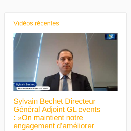
Vidéos récentes
Sylvain Bechet Directeur
Général Adjoint GL events
: »On maintient notre
engagement d’améliorer