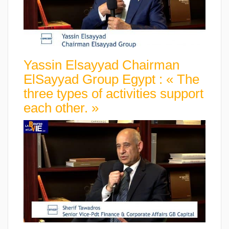
Yassin Elsayyad Chairman
ElSayyad Group Egypt : « The
three types of activities support
each other. »