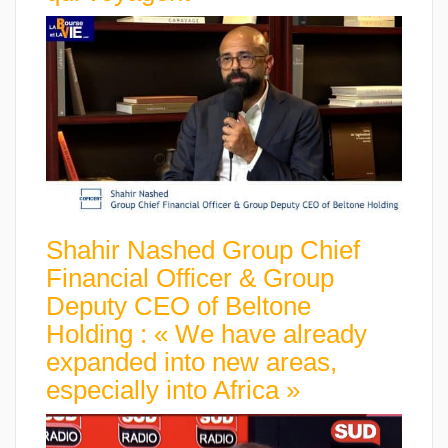
Shahir Nashed Group Chief
Financial Officer & Group
Deputy CEO of Beltone
Holding : « We have already
expanded into new areas,
especially into Africa »