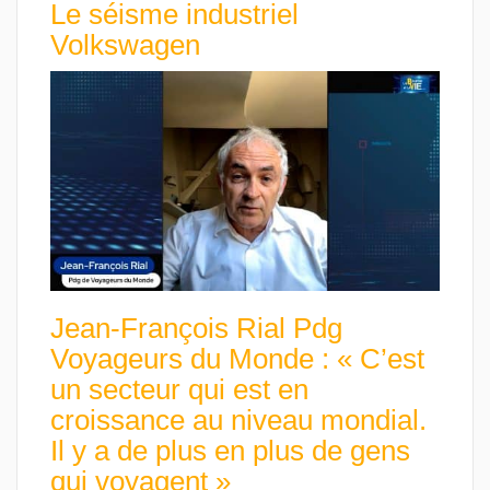
Le séisme industriel
Volkswagen
Jean-François Rial Pdg
Voyageurs du Monde : « C’est
un secteur qui est en
croissance au niveau mondial.
Il y a de plus en plus de gens
qui voyagent »