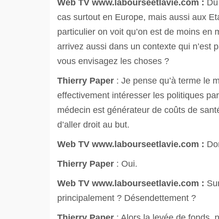
Web TV
www.labourseetlavie.com :
Du 
cas surtout en Europe, mais aussi aux Et
particulier on voit qu’on est de moins e
arrivez aussi dans un contexte qui n’est 
vous envisagez les choses ?
Thierry Paper
: Je pense qu’à terme le m
effectivement intéresser les politiques p
médecin est générateur de coûts de santé
d’aller droit au but.
Web TV
www.labourseetlavie.com :
Don
Thierry Paper
: Oui.
Web TV
www.labourseetlavie.com :
Sur
principalement ? Désendettement ?
Thierry Paper
: Alors la levée de fonds,