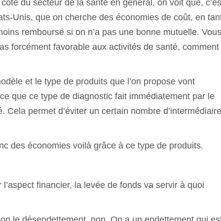
côté du secteur de la santé en général, on voit que, c’es
ats-Unis, que on cherche des économies de coût, en tan
n moins remboursé si on n’a pas une bonne mutuelle. Vou
pas forcément favorable aux activités de santé, comment
odèle et le type de produits que l’on propose vont
arce que ce type de diagnostic fait immédiatement par le
. Cela permet d’éviter un certain nombre d’intermédiaire
c des économies voilà grâce à ce type de produits.
 l’aspect financier, la levée de fonds va servir à quoi
 non le désendettement, non. On a un endettement qui es