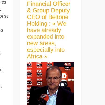
 les
Financial Officer
à
& Group Deputy
CEO of Beltone
prise
Holding : « We
have already
es
expanded into
new areas,
especially into
4
Africa »
du
,