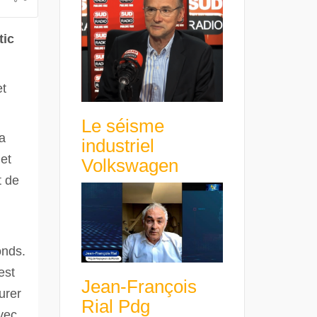
avance avec un frein à main !
croissance rentable
tic
et
Le séisme
a
industriel
jet
Volkswagen
t de
onds.
est
Jean-François
urer
Rial Pdg
avec