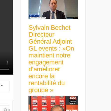
Sylvain Bechet
Directeur
Général Adjoint
GL events : »On
maintient notre
engagement
d’améliorer
encore la
rentabilité du
groupe »
 Group Chief
er & Group
 Beltone
 have already
Guillaume Gibault 
 new areas,
Marie Directrice Ex
Africa »
Euro numérique : la BCE
Slip Français : « Un
0