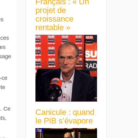
Français : « Un
projet de
croissance
és
rentable »
 ces
des
isage
-ce
ête
e. Ce
Canicule : quand
ts,
le PIB s’évapore