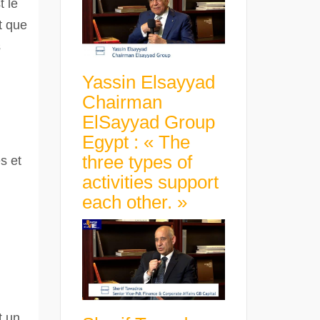
t le
t que
s
Yassin Elsayyad
Chairman
ElSayyad Group
Egypt : « The
three types of
s et
activities support
each other. »
t un