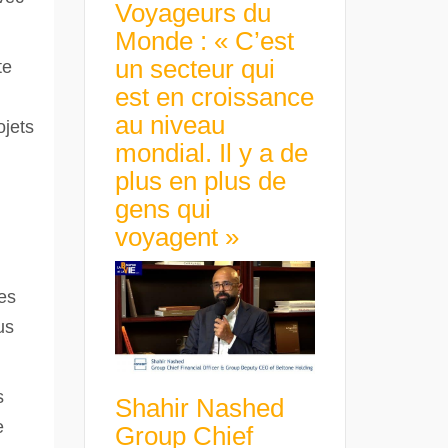
Voyageurs du
Monde : « C’est
un secteur qui
te
est en croissance
au niveau
ojets
mondial. Il y a de
plus en plus de
gens qui
voyagent »
les
us
s
Shahir Nashed
e
Group Chief