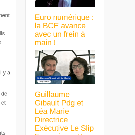
ment
Euro numérique :
la BCE avance
avec un frein à
ils
main !
s
l y a
Guillaume
e de
Gibault Pdg et
 et
Léa Marie
Directrice
Exécutive Le Slip
nts