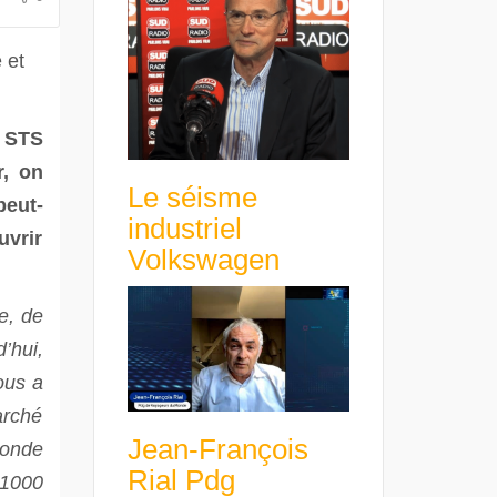
 et
 STS
r, on
Le séisme
peut-
industriel
uvrir
Volkswagen
e, de
’hui,
ous a
arché
Jean-François
monde
Rial Pdg
 1000