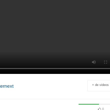
+ de videos
ternext
Jean-François Rial Pdg
Shahir Nashed
Voyageurs du Monde : « C’est
Financial Offic
un secteur qui est en
Deputy CEO of
croissance au niveau mondial.
Holding : « We
 industriel
Il y a de plus en plus de gens
expanded into
en
qui voyagent »
especially into 
0