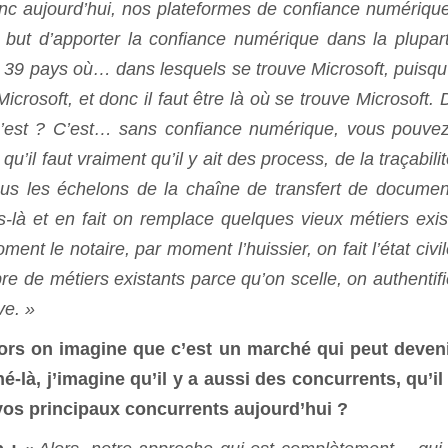
onc aujourd’hui, nos plateformes de confiance numériqu
 but d’apporter la confiance numérique dans la plupar
39 pays où… dans lesquels se trouve Microsoft, puisqu
crosoft, et donc il faut être là où se trouve Microsoft. 
c’est ? C’est… sans confiance numérique, vous pouve
’il faut vraiment qu’il y ait des process, de la traçabili
ous les échelons de la chaîne de transfert de documen
s-là et en fait on remplace quelques vieux métiers exis
nt le notaire, par moment l’huissier, on fait l’état civil
bre de métiers existants parce qu’on scelle, on authentifi
ve. »
ors on imagine que c’est un marché qui peut deven
-là, j’imagine qu’il y a aussi des concurrents, qu’il
os principaux concurrents aujourd’hui ?