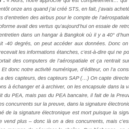
p
:
« Alors, notre approche qui est complètement… qui 
ientôt onze ans quand j’ai créé STS, en fait, j’avais achet
ts d’entretien des airbus pour le compte de l’aérospatiale
oforme avait des vertus qu’aujourd’hui on essaie de retr
entretien dans un hangar à Bangkok où il y a 40° d’hum
it -40 degrés, on peut accéder aux données. Donc on 
recevait les informations étanches, c’est-à-dire qui ne po
tait des computers de l’aérospatiale et ça rentrait su
t donc notre activité numérique, d’éditeur, on l’a const
n a des capteurs, des capteurs SAP (…) On capte direct
ns à échanger et à archiver, on les encapsule dans la v
fait du PEA, mais pas du PEA bancaire, il fait de la Preu
es concurrents sur la preuve, dans la signature électroniq
 de la signature électronique est mort puisque la sign
se vend plus – donc là on a des concurrents, mais c’es