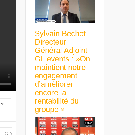
Sylvain Bechet
Directeur
Général Adjoint
GL events : »On
maintient notre
engagement
d’améliorer
encore la
rentabilité du
groupe »
 Group Chief
er & Group
 Beltone
Guillaume Gibault 
 have already
Marie Directrice Ex
 new areas,
Euro numérique : la BCE
Slip Français : « Un
Africa »
avance avec un frein à main !
croissance rentable
0