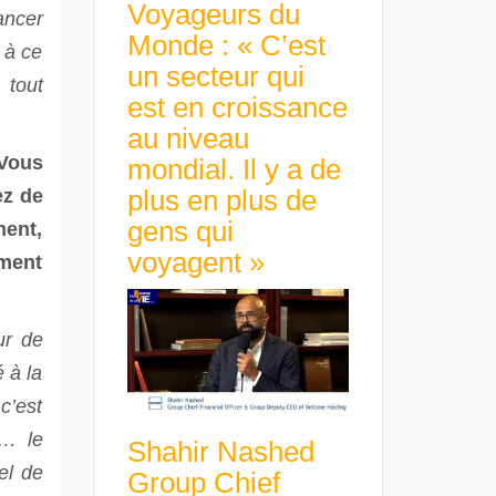
Voyageurs du
ancer
Monde : « C’est
 à ce
un secteur qui
 tout
est en croissance
au niveau
 Vous
mondial. Il y a de
plus en plus de
ez de
gens qui
ment,
voyagent »
ement
ur de
é à la
c’est
e… le
Shahir Nashed
el de
Group Chief