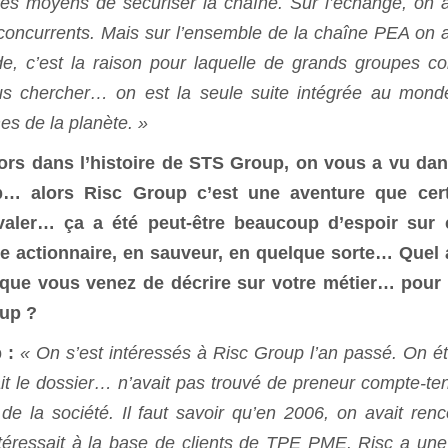
 des moyens de sécuriser la chaîne. Sur l’échange, on 
 concurrents. Mais sur l’ensemble de la chaîne PEA on 
de, c’est la raison pour laquelle de grands groupes 
s chercher… on est la seule suite intégrée au mond
es de la planète. »
ors dans l’histoire de STS Group, on vous a vu da
up… alors Risc Group c’est une aventure que cer
aler… ça a été peut-être beaucoup d’espoir sur 
e actionnaire, en sauveur, en quelque sorte… Quel 
ce que vous venez de décrire sur votre métier… pour
oup ?
p
:
« On s’est intéressés à Risc Group l’an passé. On éta
t le dossier… n’avait pas trouvé de preneur compte-ten
e la société. Il faut savoir qu’en 2006, on avait renc
ntéressait à la base de clients de TPE PME. Risc a une