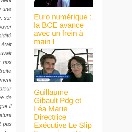
vient
é une
Euro numérique :
, sur
la BCE avance
ouver
avec un frein à
idité
main !
était
uvait
r nos
ruite
ement
aleur
Guillaume
ve de
Gibault Pdg et
ue il
Léa Marie
ature
Directrice
Exécutive Le Slip
t pas