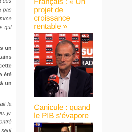
Français : « Un
a des
projet de
a pas
croissance
comme
rentable »
e qui
ns un
tains
cette
a été
 à un
it la
Canicule : quand
u, je
le PIB s’évapore
ontré
 seul