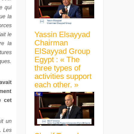
e qui
ue la
orces
Yassin Elsayyad
it le
Chairman
re la
ElSayyad Group
tures
Egypt : « The
ques.
three types of
activities support
avait
each other. »
ément
e cet
it un
. Les