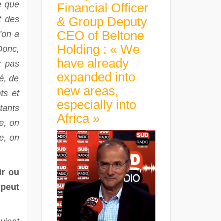
e que
Financial Officer
t des
& Group Deputy
CEO of Beltone
’on a
Holding : « We
Donc,
have already
z pas
expanded into
té, de
new areas,
ts et
especially into
tants
Africa »
e, on
e, on
ir ou
 peut