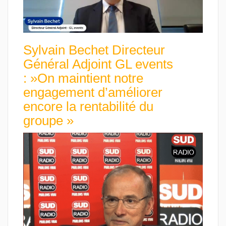
Sylvain Bechet Directeur
Général Adjoint GL events
: »On maintient notre
engagement d’améliorer
encore la rentabilité du
groupe »