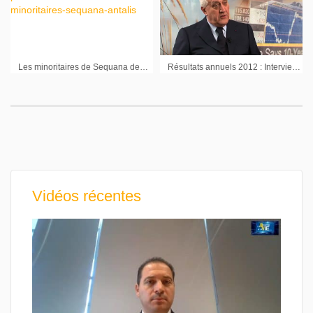
Les minoritaires de Sequana demandent une OPA de BPI France sur la filiale Antalis
Résultats annuels 2012 : Interview de Laurent Burelle Pdg de Plastic Omnium
Vidéos récentes