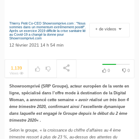
Thierry Petit Co-CEO Showroomprive.com : "Nous
Le séisme industriel
sommes dans un momentum extrêmement positif".
+ de videos
NOW PLAYING
Après un exercice 2019 difficile la crise sanitaire lié
Volkswagen
au Covid-19 a changé la donne pour
Showrroomprivé.com
12 février 2021 14 h 54 min
1,139
0
0
Views
Showroomprivé (SRP Groupe), acteur européen de la vente en
ligne, spécialisé dans l’offre mode à destination de la Digital
Woman, a annoncé cette semaine «
avoir réalisé un très bon 4
ème trimestre 2020, confirmant ainsi l’excellente dynamique
dans laquelle est engagé le Groupe depuis le début du 2 ème
trimestre 2020
« .
Selon le groupe, «
la croissance du chiffre d’affaires au 4 ème
trimestre ressort à plus de 23 %, au-dessus des attentes du