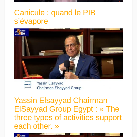
Canicule : quand le PIB
s’évapore
Yassin Elsayyad Chairman
ElSayyad Group Egypt : « The
three types of activities support
each other. »