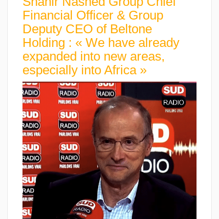
Shahir Nashed Group Chief
Financial Officer & Group
Deputy CEO of Beltone
Holding : « We have already
expanded into new areas,
especially into Africa »