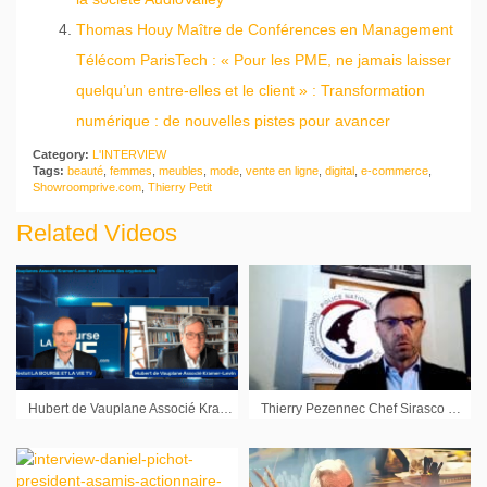
Thomas Houy Maître de Conférences en Management
Télécom ParisTech : « Pour les PME, ne jamais laisser
quelqu’un entre-elles et le client » : Transformation
numérique : de nouvelles pistes pour avancer
Category:
L'INTERVIEW
Tags:
beauté
,
femmes
,
meubles
,
mode
,
vente en ligne
,
digital
,
e-commerce
,
Showroomprive.com
,
Thierry Petit
Related Videos
Hubert de Vauplane Associé Kramer-Levin : « Jusqu’à quel point on accepte de prendre des risques ? »
Thierry Pezennec Chef Sirasco Financier : « Avec le télétravail, les escrocs ont senti une vulnérabilité auprès des sociétés »