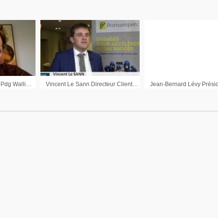
Jean-Noël de Galzain Pdg Wallix : « Cybersécurité, il y a aujourd’hui un enjeu historique »
Vincent Le Sann Directeur Clientèle Institutionnelle et Entreprise Portzamparc : « Un marché des introductions qui s’annonce très bien »