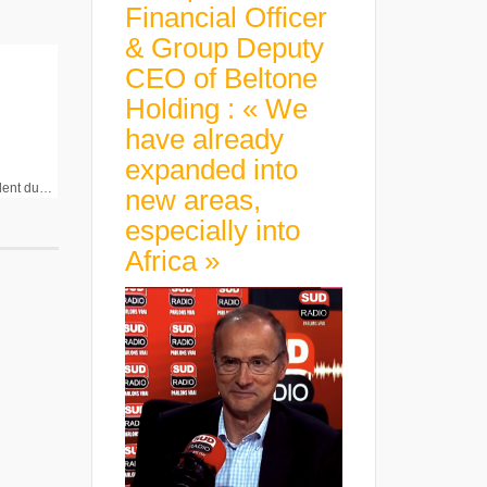
Financial Officer
& Group Deputy
CEO of Beltone
Holding : « We
have already
expanded into
Jean-Bernard Lévy Président du Directoire Vivendi
new areas,
especially into
Africa »