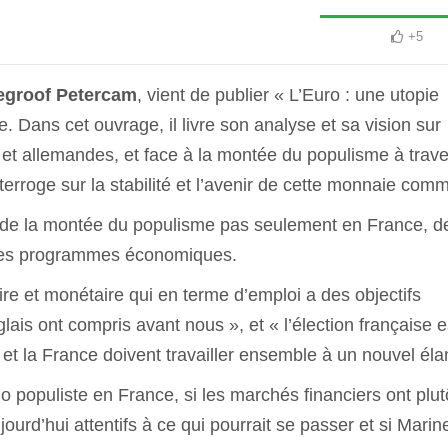
+5
egroof Petercam
, vient de publier « L’Euro : une utopie
. Dans cet ouvrage, il livre son analyse et sa vision sur
es et allemandes, et face à la montée du populisme à trav
nterroge sur la stabilité et l’avenir de cette monnaie com
s, de la montée du populisme pas seulement en France, d
 des programmes économiques.
aire et monétaire qui en terme d’emploi a des objectifs
lais ont compris avant nous », et « l’élection française e
t la France doivent travailler ensemble à un nouvel éla
io populiste en France, si les marchés financiers ont plut
ujourd’hui attentifs à ce qui pourrait se passer et si Marin