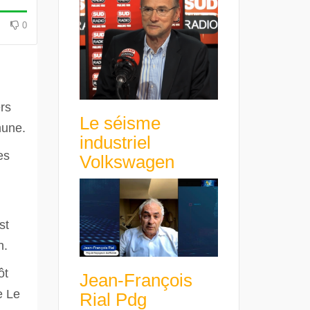
0
ers
Le séisme
mune.
industriel
es
Volkswagen
st
n.
ôt
Jean-François
e Le
Rial Pdg