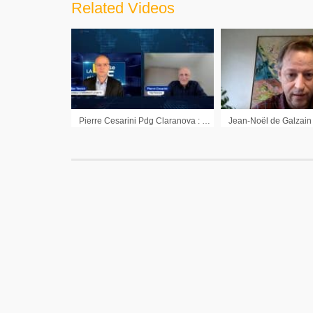
Related Videos
Pierre Cesarini Pdg Claranova : « La société a réussi à se stabiliser et on espère l’année prochaine repartir dans une dynamique de croissance beaucoup plus forte »