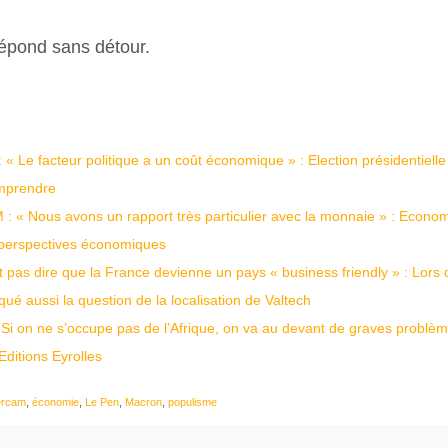
répond sans détour.
« Le facteur politique a un coût économique » : Election présidentielle
omprendre
: « Nous avons un rapport très particulier avec la monnaie » : Econom
es perspectives économiques
pas dire que la France devienne un pays « business friendly » : Lors 
ué aussi la question de la localisation de Valtech
Si on ne s’occupe pas de l’Afrique, on va au devant de graves problèm
Editions Eyrolles
ercam
,
économie
,
Le Pen
,
Macron
,
populisme