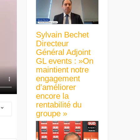
Sylvain Bechet
Directeur
Général Adjoint
GL events : »On
maintient notre
engagement
d’améliorer
encore la
rentabilité du
groupe »
 Group Chief
er & Group
 Beltone
Guillaume Gibault 
 have already
Marie Directrice Ex
 new areas,
Euro numérique : la BCE
Slip Français : « Un
Africa »
avance avec un frein à main !
croissance rentable