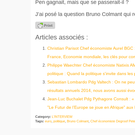
Pen gagnait, mais que se passerait-il ?
J’ai posé la question Bruno Colmant qui 
Articles associés :
Christian Parisot Chef économiste Aurel BGC : 
France, Economie mondiale, les clés pour c
Philippe Waechter Chef économiste Natixis AM 
politique : Quand la politique s'invite dans l
Sebastian Lombardo Pdg Valtech : On ne peut 
résultats annuels 2014, nous avons aussi évoq
Jean-Luc Buchalet Pdg Pythagore Consult : « 
"Le Futur de l’Europe se joue en Afrique" aux 
Category:
L'INTERVIEW
Tags:
euro
,
politique
,
Bruno Colmant
,
Chef économiste Degroof Pet