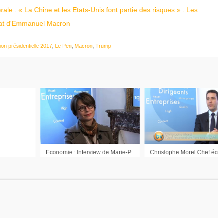
le : « La Chine et les Etats-Unis font partie des risques » : Les
nat d'Emmanuel Macron
tion présidentielle 2017
,
Le Pen
,
Macron
,
Trump
Economie : Interview de Marie-Pierre Peillon Directrice de la Recherche Groupama AM