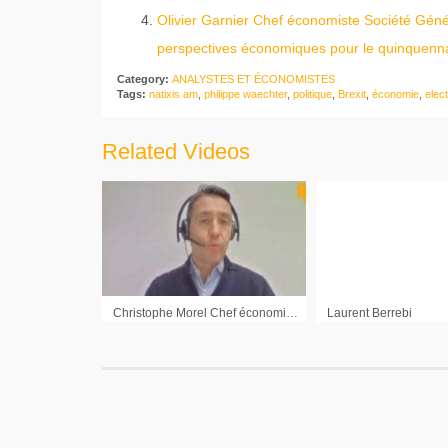
Olivier Garnier Chef économiste Société Généra
perspectives économiques pour le quinquen
Category:
ANALYSTES ET ÉCONOMISTES
Tags:
natixis am
,
philippe waechter
,
politique
,
Brexit
,
économie
,
elec
Related Videos
Christophe Morel Chef économiste Groupama AM : « Ce quoi qu’il en coûte va durer »
Laurent Berrebi