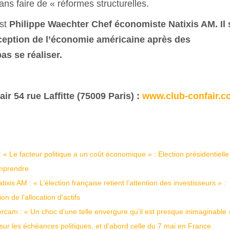
ns faire de « réformes structurelles.
est
Philippe Waechter Chef économiste Natixis AM. Il 
ception de l’économie américaine après des
as se réaliser.
ir 54 rue Laffitte (75009 Paris) :
www.club-confair.c
« Le facteur politique a un coût économique » : Election présidentielle
omprendre
xis AM : « L’élection française retient l’attention des investisseurs » :
on de l'allocation d'actifs
am : « Un choc d’une telle envergure qu’il est presque inimaginable »
 sur les échéances politiques, et d'abord celle du 7 mai en France.