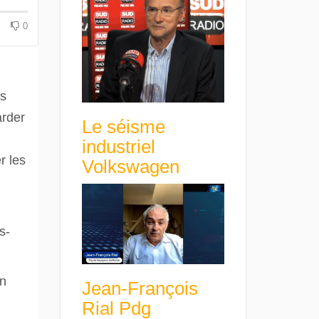
avance avec un frein à main !
croissance rentable
0
is
arder
Le séisme
industriel
r les
Volkswagen
s-
on
Jean-François
Rial Pdg