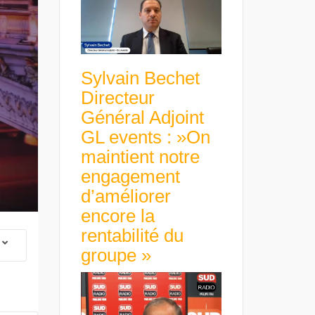
Sylvain Bechet
Directeur
Général Adjoint
GL events : »On
maintient notre
engagement
d’améliorer
encore la
rentabilité du
groupe »
 Group Chief
er & Group
 Beltone
 have already
Guillaume Gibault 
 new areas,
Marie Directrice Ex
Africa »
Euro numérique : la BCE
Slip Français : « Un