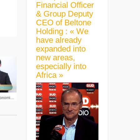
Financial Officer
& Group Deputy
CEO of Beltone
Holding : « We
have already
expanded into
new areas,
especially into
Africa »
Christophe Morel Chef économiste Groupama AM : « Nous pensons toujours que la FED va monter ses taux plus tôt que prévu »