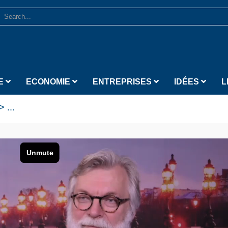
E
ECONOMIE
ENTREPRISES
IDÉES
L
>
...
onomiste Natixis AM
from
LA BOURSE ET LA VIE TV
on
Vimeo
.