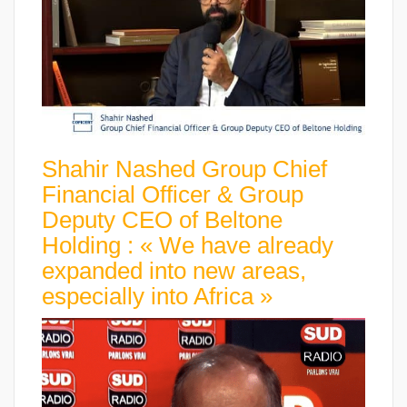
Shahir Nashed Group Chief
Financial Officer & Group
Deputy CEO of Beltone
Holding : « We have already
expanded into new areas,
especially into Africa »