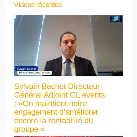
Vidéos récentes
Sylvain Bechet Directeur
Général Adjoint GL events
: »On maintient notre
engagement d’améliorer
encore la rentabilité du
groupe »