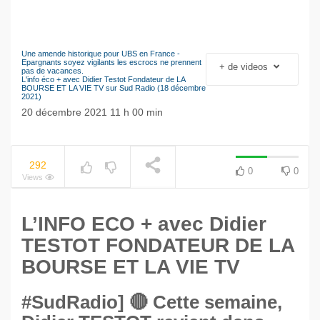
Une amende historique pour UBS en France -
Le séisme industriel
Epargnants soyez vigilants les escrocs ne prennent
+ de videos
NOW PLAYING
pas de vacances.
Volkswagen
L'info éco + avec Didier Testot Fondateur de LA
BOURSE ET LA VIE TV sur Sud Radio (18 décembre
2021)
20 décembre 2021 11 h 00 min
292
0
0
Views
L’INFO ECO + a
vec Didier
TESTOT FONDATEUR DE LA
BOURSE ET LA VIE TV
#SudRadio] 🔴 Cette semaine,