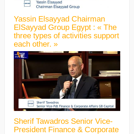
Yassin Elsayyad Chairman
ElSayyad Group Egypt : « The
three types of activities support
each other. »
Sherif Tawadros Senior Vice-
President Finance & Corporate