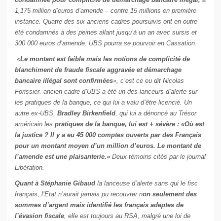
1,175 million d’euros d’amende – contre 15 millions en première
instance. Quatre des six anciens cadres poursuivis ont en outre
été condamnés à des peines allant jusqu’à un an avec sursis et
300 000 euros d’amende. UBS pourra se pourvoir en Cassation.
«
Le montant est faible mais les notions de complicité de
blanchiment de fraude fiscale aggravée et démarchage
bancaire illégal sont confirmées
», c’est ce eu dit Nicolas
Forissier. ancien cadre d’UBS a été un des lanceurs d’alerte sur
les pratiques de la banque, ce qui lui a valu d’être licencié. Un
autre ex-UBS,
Bradley Birkenfield
, qui lui a dénoncé au Trésor
américain les
pratiques de la banque, lui est + sévère : «Où est
la justice ? Il y a eu 45 000 comptes ouverts par des Français
pour un montant moyen d’un million d’euros. Le montant de
l’amende est une plaisanterie.»
Deux témoins cités par le journal
Libération.
Quant à Stéphanie Gibaud
la lanceuse d’alerte sans qui le fisc
français, l’Etat n’aurait jamais pu recouvrer n
on seulement des
sommes d’argent mais identifié les français adeptes de
l’évasion fiscale
, elle est toujours au RSA, malgré une loi de