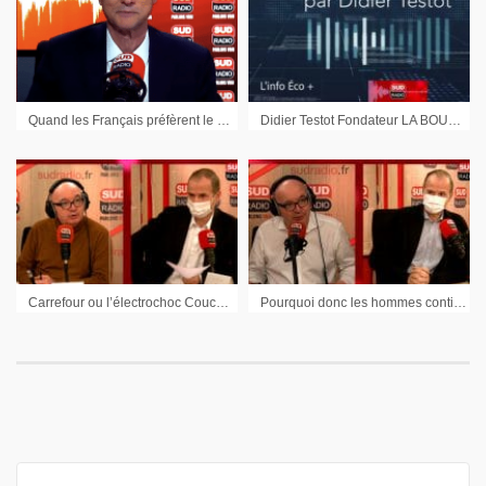
Quand les Français préfèrent le Loto à la Bourse
Didier Testot Fondateur LA BOURSE ET LA VIE TV dans l’Info éco + sur Sud Radio (émission du 12 septembre 2020)
Carrefour ou l’électrochoc Couche-Tard à la Bourse de Paris
Pourquoi donc les hommes continuent-ils à prétendre qu’ils sont meilleurs que les femmes en finance ? – En Chine, les tests se poursuivent sur le e-yuan, la monnaie numérique chinoise – Elon Musk a encore fait parler de lui sur les cryptos-actifs