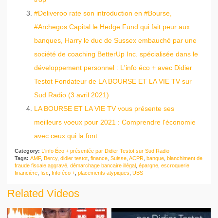
#Deliveroo rate son introduction en #Bourse,
#Archegos Capital le Hedge Fund qui fait peur aux
banques, Harry le duc de Sussex embauché par une
société de coaching BetterUp Inc. spécialisée dans le
développement personnel : L'info éco + avec Didier
Testot Fondateur de LA BOURSE ET LA VIE TV sur
Sud Radio (3 avril 2021)
LA BOURSE ET LA VIE TV vous présente ses
meilleurs voeux pour 2021 : Comprendre l'économie
avec ceux qui la font
Category:
L'info Éco + présentée par Didier Testot sur Sud Radio
Tags:
AMF
,
Bercy
,
didier testot
,
finance
,
Suisse
,
ACPR
,
banque
,
blanchiment de
fraude fiscale aggravé
,
démarchage bancaire illégal
,
épargne
,
escroquerie
financière
,
fisc
,
Info éco +
,
placements atypiques
,
UBS
Related Videos