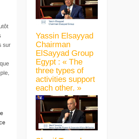
utôt
Yassin Elsayyad
s
Chairman
s sur
ElSayyad Group
Egypt : « The
 que
three types of
ple,
activities support
each other. »
ne
ce