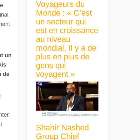
Voyageurs du
le
Monde : « C’est
gnal
un secteur qui
ment
est en croissance
au niveau
mondial. Il y a de
plus en plus de
nt un
gens qui
ais
voyagent »
s de
n
ter.
i
Shahir Nashed
Group Chief