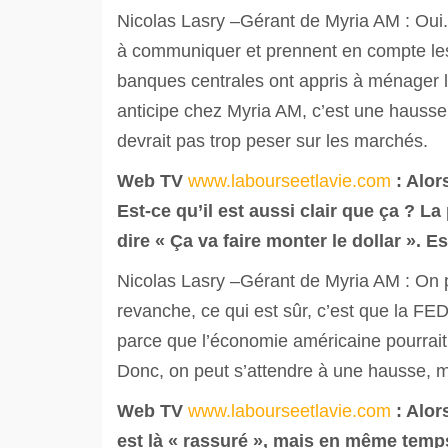
Nicolas Lasry –Gérant de Myria AM : Oui.
à communiquer et prennent en compte les 
banques centrales ont appris à ménager l
anticipe chez Myria AM, c’est une hausse 
devrait pas trop peser sur les marchés.
Web TV
www.labourseetlavie.com
: Alor
Est-ce qu’il est aussi clair que ça ? L
dire « Ça va faire monter le dollar ». E
Nicolas Lasry –Gérant de Myria AM : On p
revanche, ce qui est sûr, c’est que la FED
parce que l’économie américaine pourrait 
Donc, on peut s’attendre à une hausse, m
Web TV
www.labourseetlavie.com
: Alor
est là « rassuré », mais en même temps