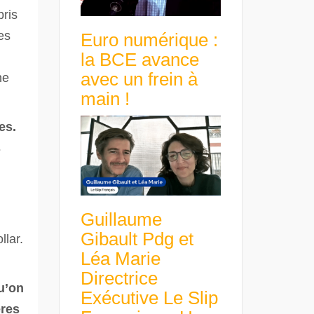
pris
es
Euro numérique :
la BCE avance
avec un frein à
ne
main !
es.
s
Guillaume
Gibault Pdg et
llar.
Léa Marie
Directrice
qu’on
Exécutive Le Slip
ères