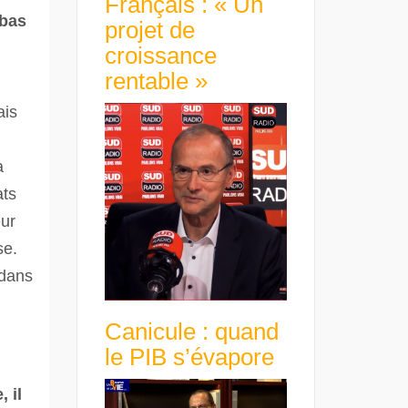
Français : « Un
 bas
projet de
croissance
rentable »
ais
a
ats
eur
se.
 dans
Canicule : quand
le PIB s’évapore
 il