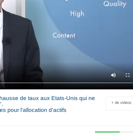
hausse de taux aux Etats-Unis qui ne
+ de videos
".
s pour l'allocation d'actifs
Jean-François Rial Pdg
Shahir Nashed
Voyageurs du Monde : « C’est
Financial Offic
un secteur qui est en
Deputy CEO of
croissance au niveau mondial.
Holding : « We
 industriel
Il y a de plus en plus de gens
expanded into
en
qui voyagent »
especially into 