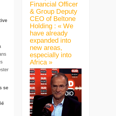
Financial Officer
& Group Deputy
CEO of Beltone
tive
Holding : « We
have already
expanded into
a
new areas,
especially into
ans
Africa »
es
ester
s se
éé