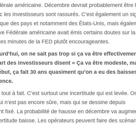
dérale américaine. Décembre devrait probablement être 
 les investisseurs sont rassurés. C’est également un si
ique des pays et notamment des États-Unis, mais égale
ve Fédérale américaine avait émis certains doutes sur la
des minutes de la FED plutôt encourageantes.
urd’hui, on ne sait pas trop si ça va être effectiveme
t des investisseurs disent « Ça va être modeste, m
début, ça fait 30 ans quasiment qu’on a eu des baisse
ence.
out à fait. C’est surtout une incertitude qui est levée. O
ui n’est pas encore sûre, mais qui se dessine depuis
ent fixé. La probabilité de hausse en décembre va augmen
ncertitude baisse. Les opérateurs peuvent faire des scénari