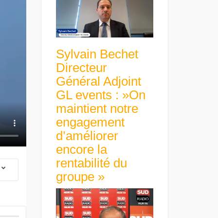
Sylvain Bechet
Directeur
Général Adjoint
GL events : »On
maintient notre
engagement
d’améliorer
encore la
rentabilité du
groupe »
 Group Chief
er & Group
 Beltone
Guillaume Gibault 
 have already
Marie Directrice Ex
 new areas,
Euro numérique : la BCE
Slip Français : « Un
Africa »
avance avec un frein à main !
croissance rentable