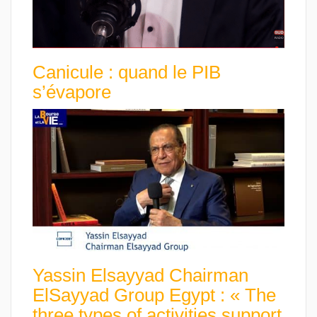
Canicule : quand le PIB
s’évapore
Yassin Elsayyad Chairman
ElSayyad Group Egypt : « The
three types of activities support