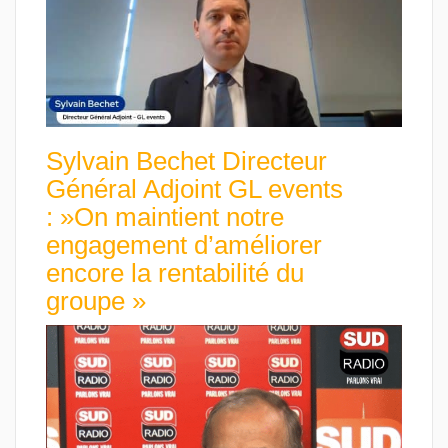
Sylvain Bechet Directeur
Général Adjoint GL events
: »On maintient notre
engagement d’améliorer
encore la rentabilité du
groupe »