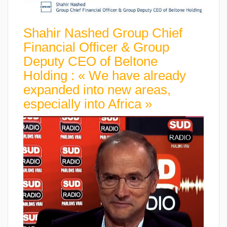
Shahir Nashed Group Chief
Financial Officer & Group
Deputy CEO of Beltone
Holding : « We have already
expanded into new areas,
especially into Africa »