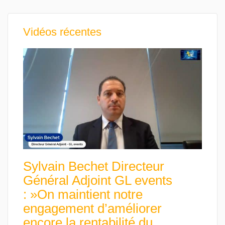
Vidéos récentes
Sylvain Bechet Directeur
Général Adjoint GL events
: »On maintient notre
engagement d’améliorer
encore la rentabilité du