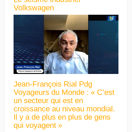
Volkswagen
Jean-François Rial Pdg
Voyageurs du Monde : « C’est
un secteur qui est en
croissance au niveau mondial.
Il y a de plus en plus de gens
qui voyagent »