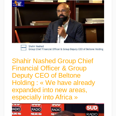
Shahir Nashed Group Chief
Financial Officer & Group
Deputy CEO of Beltone
Holding : « We have already
expanded into new areas,
especially into Africa »