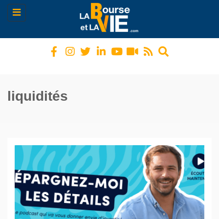
Toggle
navigation
liquidités