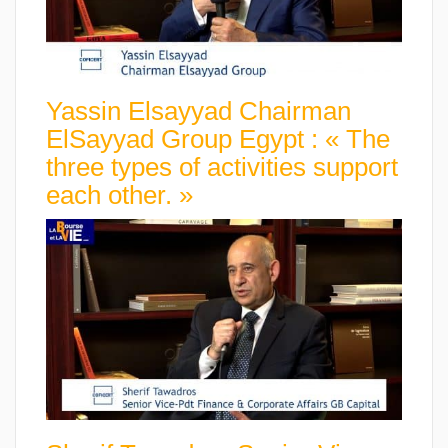
Yassin Elsayyad Chairman
ElSayyad Group Egypt : « The
three types of activities support
each other. »