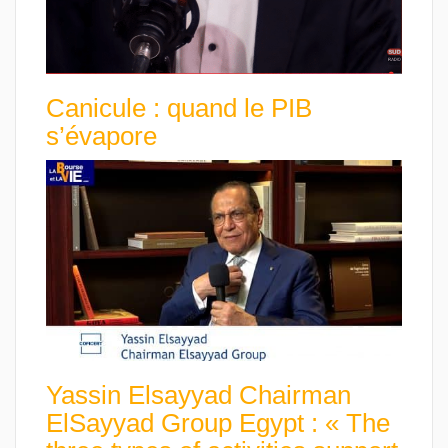
Canicule : quand le PIB
s’évapore
Yassin Elsayyad Chairman
ElSayyad Group Egypt : « The