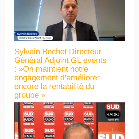
Sylvain Bechet Directeur
Général Adjoint GL events
: »On maintient notre
engagement d’améliorer
encore la rentabilité du
groupe »