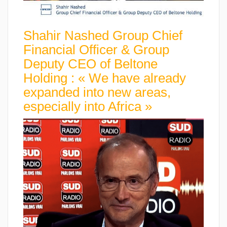
Shahir Nashed Group Chief
Financial Officer & Group
Deputy CEO of Beltone
Holding : « We have already
expanded into new areas,
especially into Africa »