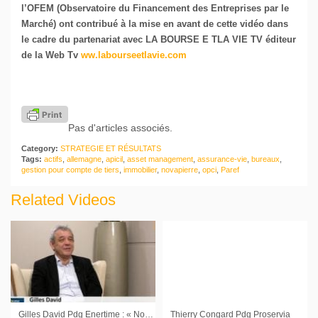
l’OFEM (Observatoire du Financement des Entreprises par le
Marché) ont contribué à la mise en avant de cette vidéo dans
le cadre du partenariat avec LA BOURSE E TLA VIE TV éditeur
de la Web Tv
ww.labourseetlavie.com
Pas d'articles associés.
Category:
STRATEGIE ET RÉSULTATS
Tags:
actifs
,
allemagne
,
apicil
,
asset management
,
assurance-vie
,
bureaux
,
gestion pour compte de tiers
,
immobilier
,
novapierre
,
opci
,
Paref
Related Videos
Gilles David Pdg Enertime : « Nous avons un carnet de commandes qui va se déployer cette année »
Thierry Congard Pdg Proservia