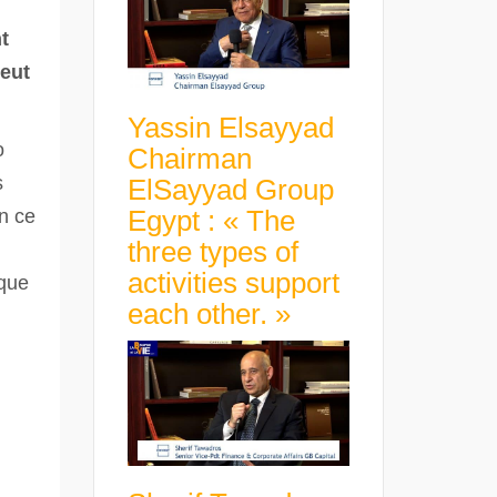
t
veut
Yassin Elsayyad
o
Chairman
s
ElSayyad Group
Egypt : « The
n ce
three types of
activities support
 que
each other. »