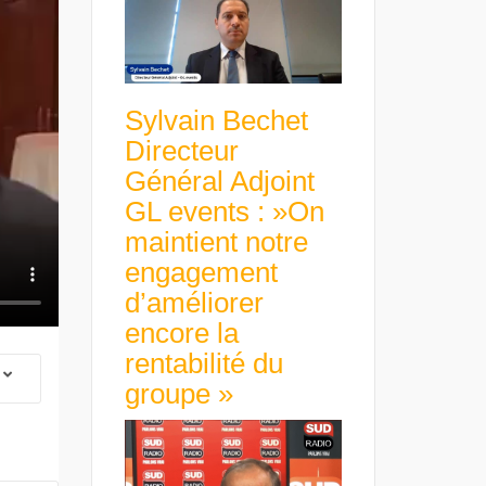
Sylvain Bechet
Directeur
Général Adjoint
GL events : »On
maintient notre
engagement
d’améliorer
encore la
rentabilité du
groupe »
 Group Chief
er & Group
 Beltone
 have already
Guillaume Gibault 
 new areas,
Marie Directrice Ex
Africa »
Euro numérique : la BCE
Slip Français : « Un