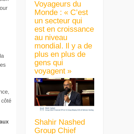
Voyageurs du
pour
Monde : « C’est
un secteur qui
est en croissance
au niveau
mondial. Il y a de
plus en plus de
la
gens qui
des
voyagent »
nce,
 côté
Shahir Nashed
naux
Group Chief
.