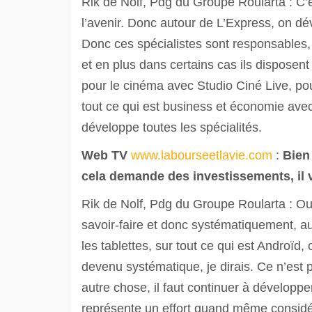
Rik de Nolf, Pdg du Groupe Roularta : C’es
l’avenir. Donc autour de L’Express, on dév
Donc ces spécialistes sont responsables, je
et en plus dans certains cas ils disposen
pour le cinéma avec Studio Ciné Live, pou
tout ce qui est business et économie ave
développe toutes les spécialités.
Web TV
www.labourseetlavie.com
:
Bien 
cela demande des investissements, il v
Rik de Nolf, Pdg du Groupe Roularta : Ou
savoir-faire et donc systématiquement, 
les tablettes, sur tout ce qui est Androïd,
devenu systématique, je dirais. Ce n’est 
autre chose, il faut continuer à dévelop
représente un effort quand même consid