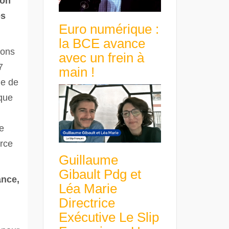
 on
es
Euro numérique :
la BCE avance
vons
avec un frein à
7
main !
ue de
ique
re
orce
Guillaume
Gibault Pdg et
ance,
Léa Marie
Directrice
Exécutive Le Slip