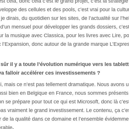
t cela, donc cela c’est le grand projet, c’est la stratégie
eloppe des cellules et des pools, c’est vrai pour la cultu
 dirais, du quotidien sur les sites, de l’actualité sur l’h
t d’un mensuel pour développer les grands dossiers, c’est
r la musique avec Classica, pour les livres avec Lire, p
c l’Expansion, donc autour de la grande marque L’Expre
sûr il y a toute l’évolution numérique vers les tablett
a falloir accélérer ces investissements ?
i, mais ce n’est pas tellement dramatique. Nous avons 
aussi bien en Belgique en France, nous sommes présents
 on se prépare pour tout ce qui est Microsoft, donc là c’es
pas vraiment le grand investissement. Le contenu, ça c’e
per de la qualité dans ce domaine et l’ensemble évidemme
érable
.