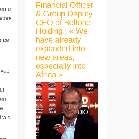
Financial Officer
 même
& Group Deputy
ncore
CEO of Beltone
Holding : « We
have already
e ce
expanded into
new areas,
especially into
 avec
Africa »
ut
ien
ce
rais,