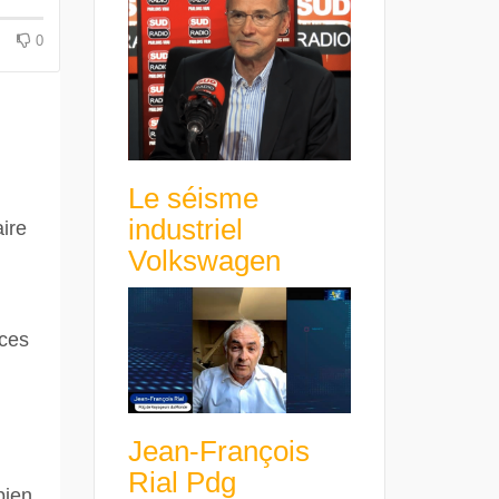
avance avec un frein à main !
croissance rentable
0
Le séisme
industriel
ire
Volkswagen
ices
Jean-François
Rial Pdg
bien