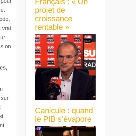
Français : « Un
 pour
projet de
re.
croissance
ebdo,
rentable »
 vrai
our
ss on
es,
un
 sur
t
Canicule : quand
st
le PIB s’évapore
nt