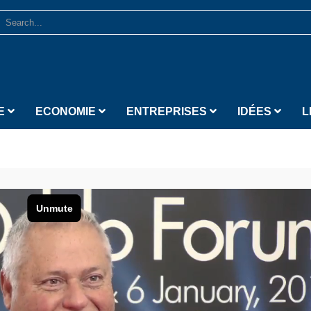
E
ECONOMIE
ENTREPRISES
IDÉES
L
 Technologies
from
LA BOURSE ET LA VIE TV
on
Vimeo
.