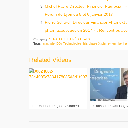
Michel Favre Directeur Financier Faurecia : «
Forum de Lyon du 5 et 6 janvier 2017
Pierre Schwich Directeur Financier Pharnext
pharmaceutiques en 2017 » : Rencontres avec
Category:
STRATEGIE ET RÉSULTATS
Tags:
arachide
,
DBv Technologies
,
lait
,
phase 3
,
pierre-henri benh
Related Videos
Eric Sebban Pdg de Visiomed