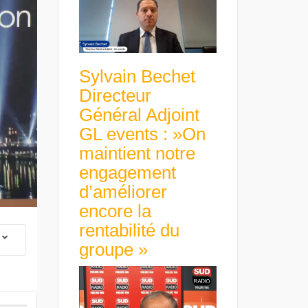
Sylvain Bechet
Directeur
Général Adjoint
GL events : »On
maintient notre
engagement
d’améliorer
encore la
rentabilité du
groupe »
 Group Chief
er & Group
 Beltone
 have already
Guillaume Gibault 
 new areas,
Marie Directrice Ex
Africa »
Euro numérique : la BCE
Slip Français : « Un