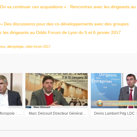
 On va continuer ces acquisitions » : Rencontres avec les dirigeants a
 : « Des discussions pour des co-développements avec des groupes
 les dirigeants au Oddo Forum de Lyon du 5 et 6 janvier 2017
amou
,
allergologie
,
oddo forum 2017
Christian Poyau Pdg Micropole : « Le second semestre va continuer à progresser »
Marc Delcourt Directeur Général Global Bioenergies : « Nous aurons des choses à dire sur l’extraction des sucres du bois en 2018 »