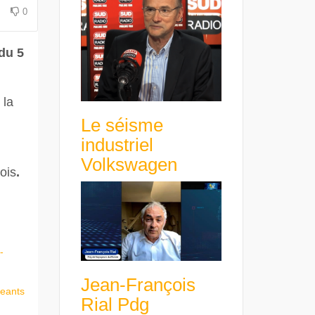
avance avec un frein à main !
croissance rentable
0
du 5
 la
Le séisme
industriel
Volkswagen
ois
.
-
Jean-François
geants
Rial Pdg