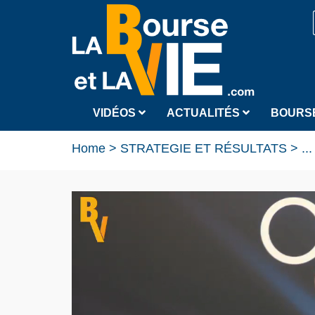
VIDÉOS
ACTUALITÉS
BOURS
Home
>
STRATEGIE ET RÉSULTATS
>
...
Pierre-Henri Benhamou Pdg DBV