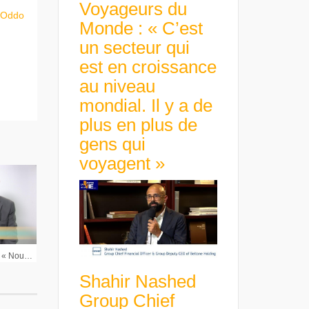
Voyageurs du
u Oddo
Monde : « C’est
un secteur qui
est en croissance
au niveau
mondial. Il y a de
plus en plus de
gens qui
voyagent »
Denis Lambert Pdg LDC : « Nous devons être sélectif sur nos cibles à l’international »
Shahir Nashed
Group Chief