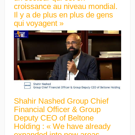
croissance au niveau mondial.
Il y a de plus en plus de gens
qui voyagent »
Shahir Nashed Group Chief
Financial Officer & Group
Deputy CEO of Beltone
Holding : « We have already
expanded into new areas,