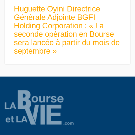
Huguette Oyini Directrice
Générale Adjointe BGFI
Holding Corporation : « La
seconde opération en Bourse
sera lancée à partir du mois de
septembre »