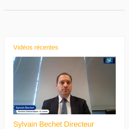
Vidéos récentes
Sylvain Bechet Directeur