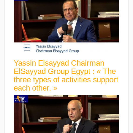
Yassin Elsayyad Chairman
ElSayyad Group Egypt : « The
three types of activities support
each other. »