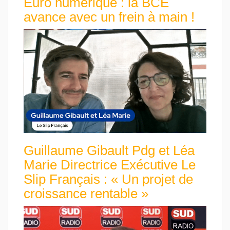
Euro numérique : la BCE
avance avec un frein à main !
Guillaume Gibault Pdg et Léa
Marie Directrice Exécutive Le
Slip Français : « Un projet de
croissance rentable »