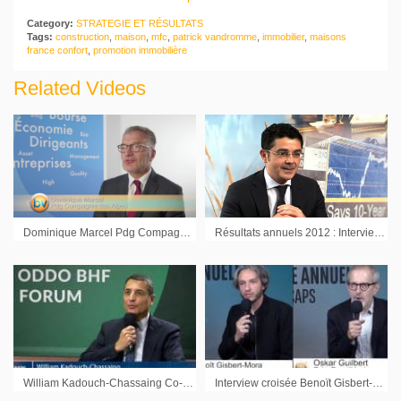
Category:
STRATEGIE ET RÉSULTATS
Tags:
construction
,
maison
,
mfc
,
patrick vandromme
,
immobilier
,
maisons
france confort
,
promotion immobilière
Related Videos
Dominique Marcel Pdg Compagnie des Alpes : « Globalement nous avons préservé nos taux de marge »
Résultats annuels 2012 : Interview d’Eric Cohen Pdg de Keyrus
William Kadouch-Chassaing Co-Président Eurazeo : »Ce qui va être fondamental pour nous, c’est la capacité de l’Europe à se réformer »
Interview croisée Benoït Gisbert-Mora Directeur Financier et Oskar Guilbert Pdg DON’TNOD : « Un vent porteur pour les studios comme le notre »