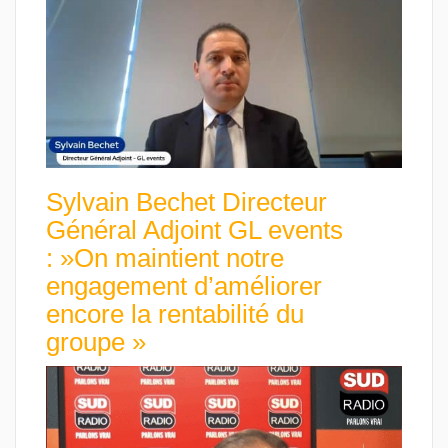
Sylvain Bechet Directeur
Général Adjoint GL events
: »On maintient notre
engagement d’améliorer
encore la rentabilité du
groupe »