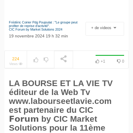
Frédéric Coirier Pdg Poujoulat : "Le groupe peut
Le séisme industriel
profiter de reprise d'activité".
+ de videos
NOW PLAYING
CIC Forum by Market Solutions 2024
Volkswagen
19 novembre 2024 19 h 32 min
224
+1
0
Views
LA BOURSE ET LA VIE TV
éditeur de la Web Tv
www.labourseetlavie.com
est partenaire du CIC
𝗙𝗼𝗿𝘂𝗺 by CIC Market
Solutions pour la 11ème