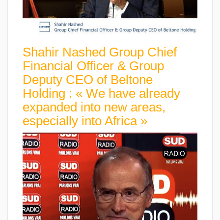
Shahir Nashed Group Chief
Financial Officer & Group
Deputy CEO of Beltone
Holding : « We have already
expanded into new areas,
especially into Africa »