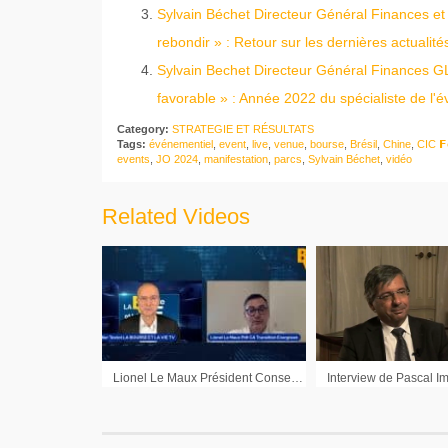
Sylvain Béchet Directeur Général Finances et 
rebondir » : Retour sur les dernières actualit
Sylvain Bechet Directeur Général Finances G
favorable » : Année 2022 du spécialiste de l'
Category:
STRATEGIE ET RÉSULTATS
Tags:
événementiel
,
event
,
live
,
venue
,
bourse
,
Brésil
,
Chine
,
CIC 𝗙
events
,
JO 2024
,
manifestation
,
parcs
,
Sylvain Béchet
,
vidéo
Related Videos
Lionel Le Maux Président Conseil d’Administration Transition Evergreen : « Toutes les participations vont connaître des croissances fortes »