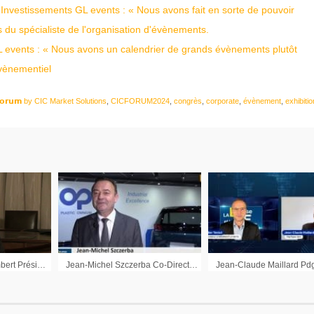
Investissements GL events : « Nous avons fait en sorte de pouvoir
és du spécialiste de l'organisation d'évènements.
L events : « Nous avons un calendrier de grands évènements plutôt
évènementiel
𝗼𝗿𝘂𝗺 by CIC Market Solutions
,
CICFORUM2024
,
congrès
,
corporate
,
évènement
,
exhibitio
Interview de Pascal Imbert Président du Directoire de Solucom
Jean-Michel Szczerba Co-Directeur Général Plastic Omnium : « Nous changeons l’identité de nos deux métiers »