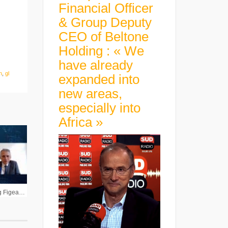
Financial Officer
& Group Deputy
CEO of Beltone
Holding : « We
have already
n
,
gl
expanded into
new areas,
especially into
Africa »
Jean-Claude Maillard Pdg Figeac Aero : « On a fait des économies qui vont porter leurs fruits dans quelques mois »