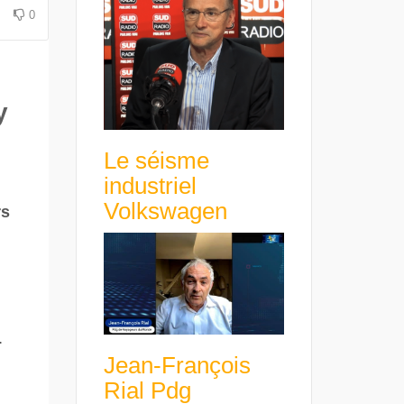
avance avec un frein à main !
croissance rentable
0
y
Le séisme
industriel
Volkswagen
rs
L
Jean-François
Rial Pdg