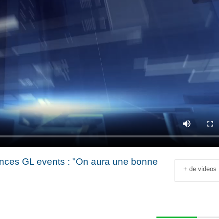
ances GL events : "On aura une bonne
+ de videos
Jean-François Rial Pdg
Shahir Nashed
Voyageurs du Monde : « C’est
Financial Offic
un secteur qui est en
Deputy CEO of
croissance au niveau mondial.
Holding : « We
 industriel
Il y a de plus en plus de gens
expanded into
en
qui voyagent »
especially into 