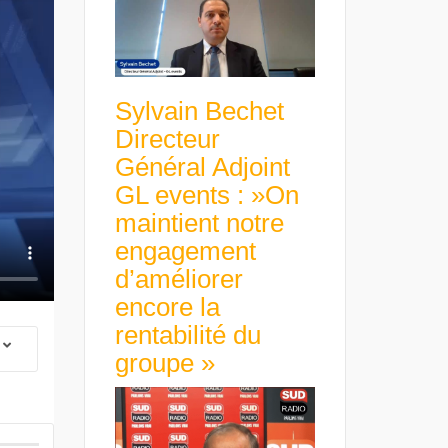
Sylvain Bechet
Directeur
Général Adjoint
GL events : »On
maintient notre
engagement
d’améliorer
encore la
rentabilité du
groupe »
 Group Chief
er & Group
 Beltone
 have already
Guillaume Gibault 
 new areas,
Marie Directrice Ex
Africa »
Euro numérique : la BCE
Slip Français : « Un